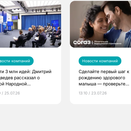
вости компаний
Новости компаний
ти 3 млн идей: Дмитрий
Сделайте первый шаг к
ведев рассказал о
рождению здорового
ой Народной
малыша — проверьте
грамме ЕР
репродуктивное здоров
 / 25.07.26
13:10 / 23.07.26
по ОМС!