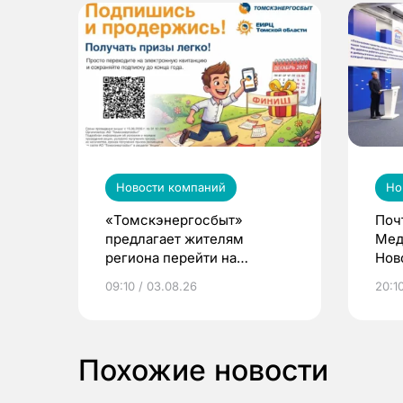
Новости компаний
Но
«Томскэнергосбыт»
Поч
предлагает жителям
Мед
региона перейти на
Нов
электронные квитанции и
про
09:10 / 03.08.26
20:10
выиграть призы
Похожие новости