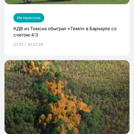
Интересное
КДВ из Томска обыграл «Темп» в Барнауле со
счетом 4:3
21:32 / 30.07.26