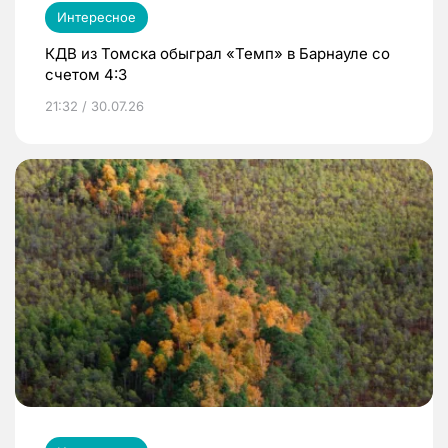
Интересное
КДВ из Томска обыграл «Темп» в Барнауле со
счетом 4:3
21:32 / 30.07.26