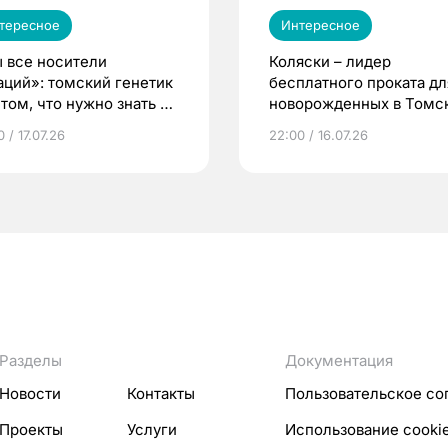
тересное
Интересное
 все носители
Коляски – лидер
аций»: томский генетик
бесплатного проката дл
том, что нужно знать до
новорожденных в Томск
еменности
Что еще берут родител
 / 17.07.26
22:00 / 16.07.26
Разделы
Документация
Новости
Контакты
Пользовательское со
Проекты
Услуги
Использование cooki