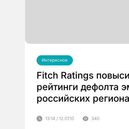
Интересное
Fitch Ratings повы
рейтинги дефолта э
российских региона
13:14 / 12.07.10
340