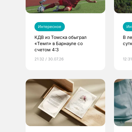
Интересное
Ин
КДВ из Томска обыграл
В л
«Темп» в Барнауле со
сут
счетом 4:3
21:32 / 30.07.26
12:31