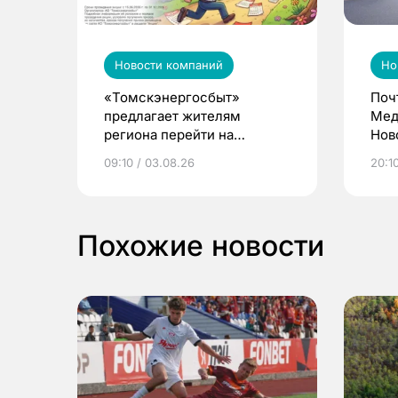
Новости компаний
Но
«Томскэнергосбыт»
Поч
предлагает жителям
Мед
региона перейти на
Нов
электронные квитанции и
про
09:10 / 03.08.26
20:10
выиграть призы
Похожие новости