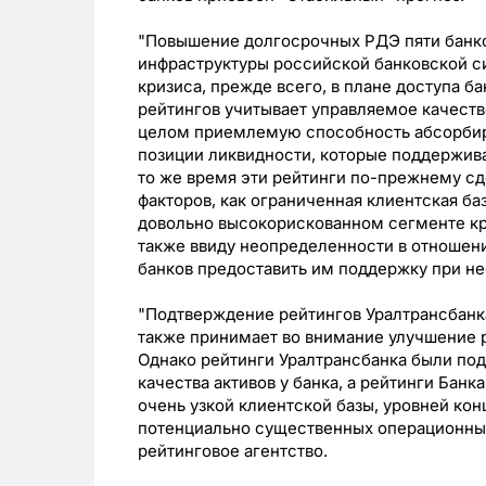
"Повышение долгосрочных РДЭ пяти банко
инфраструктуры российской банковской с
кризиса, прежде всего, в плане доступа б
рейтингов учитывает управляемое качество
целом приемлемую способность абсорбиро
позиции ликвидности, которые поддержив
то же время эти рейтинги по-прежнему сд
факторов, как ограниченная клиентская баз
довольно высокорискованном сегменте кре
также ввиду неопределенности в отношени
банков предоставить им поддержку при не
"Подтверждение рейтингов Уралтрансбанка
также принимает во внимание улучшение р
Однако рейтинги Уралтрансбанка были по
качества активов у банка, а рейтинги Бан
очень узкой клиентской базы, уровней ко
потенциально существенных операционных
рейтинговое агентство.