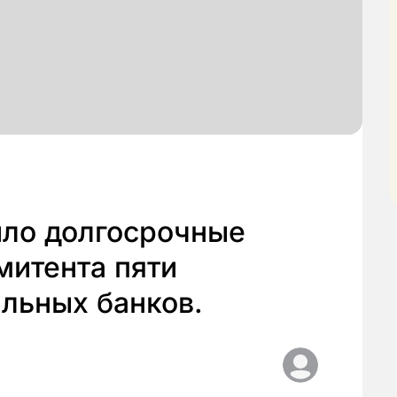
сило долгосрочные
митента пяти
льных банков.