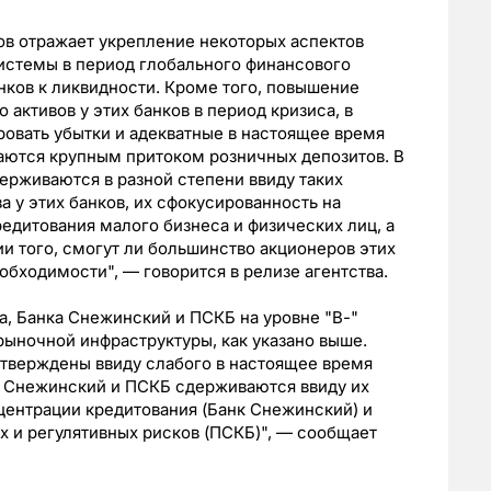
в отражает укрепление некоторых аспектов
истемы в период глобального финансового
анков к ликвидности. Кроме того, повышение
 активов у этих банков в период кризиса, в
вать убытки и адекватные в настоящее время
аются крупным притоком розничных депозитов. В
ерживаются в разной степени ввиду таких
а у этих банков, их сфокусированность на
дитования малого бизнеса и физических лиц, а
и того, смогут ли большинство акционеров этих
обходимости", — говорится в релизе агентства.
, Банка Снежинский и ПСКБ на уровне "В-"
ыночной инфраструктуры, как указано выше.
дтверждены ввиду слабого в настоящее время
ка Снежинский и ПСКБ сдерживаются ввиду их
нцентрации кредитования (Банк Снежинский) и
 и регулятивных рисков (ПСКБ)", — сообщает