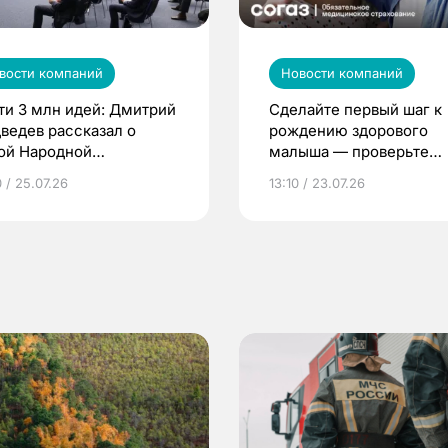
вости компаний
Новости компаний
ти 3 млн идей: Дмитрий
Сделайте первый шаг к
ведев рассказал о
рождению здорового
ой Народной
малыша — проверьте
грамме ЕР
репродуктивное здоров
 / 25.07.26
13:10 / 23.07.26
по ОМС!