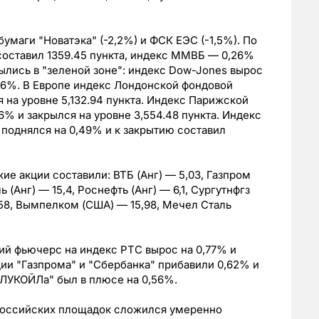
бумаги "Новатэка" (-2,2%) и ФСК ЕЭС (-1,5%). По
составил 1359.45 пункта, индекс ММВБ — 0,26%
рылись в "зеленой зоне": индекс Dow-Jones вырос
,96%. В Европе индекс Лондонской фондовой
 на уровне 5,132.94 пункта. Индекс Парижской
% и закрылся на уровне 3,554.48 пункта. Индекс
поднялся на 0,49% и к закрытию составил
е акции составили: ВТБ (Анг) — 5,03, Газпром
ль (Анг) — 15,4, Роснефть (Анг) — 6,1, Сургутнфгз
0,58, Вымпелком (США) — 15,98, Мечел Сталь
й фьючерс на индекс РТС вырос на 0,77% и
ции "Газпрома" и "Сбербанка" прибавили 0,62% и
"ЛУКОЙЛа" был в плюсе на 0,56%.
российских площадок сложился умеренно