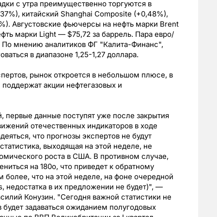
адки с утра преимущественно торгуются в
37%), китайский Shanghai Composite (+0,48%),
33%). Августовские фьючерсы на нефть марки Brent
фть марки Light — $75,72 за баррель. Пара евро/
. По мнению аналитиков ФГ "Калита-Финанс",
ваться в диапазоне 1,25-1,27 доллара.
пертов, рынок откроется в небольшом плюсе, в
 поддержат акции нефтегазовых и
й, первые данные поступят уже после закрытия
движений отечественных индикаторов в ходе
деяться, что прогнозы экспертов не будут
татистика, выходящая на этой неделе, не
омического роста в США. В противном случае,
ниться на 180о, что приведет к обратному
 более, что на этой неделе, на фоне очередной
, недостатка в их предложении не будет)", —
силий Конузин. "Сегодня важной статистики не
в будет задаваться ожиданием полугодовых