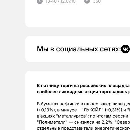
13:40 / 12.07.10
360
Мы в социальных сетях:
В пятницу торги на российских площадк
наиболее ликвидные акции торговались 
В бумагах нефтянки в плюсе завершили ден
(+0,13%), в минусе – "ЛУКОЙЛ" (-0,31%) и 
в акциях "металлургов": по итогам сессии
"Полиметалл" — снизился на 2,2%, "Северс
отдельные представители энергетического