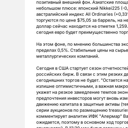
позитивный внешний фон. Азиатские площ
небольшом плюсе: японский Nikkei225 (-0,
австралийский индекс All Ordinaries (+0,
торгуются по цене $75,05 за баррель, на не
доллар сейчас находится на отметке 1,259
сегодня евро будет преимущественно торго
На этом фоне, по мнению большинства экс
пределах 0,5%. Стабильные цены на сырье
металлургических компаний.
Сегодня в США стартует сезон отчетносте
российских бирж. В связи с этим резких 
сегодняшних торгов не будет. "Остается на
излишне оптимистичными, а важная макрос
укажет на резкое замедление темпов экон
предпочтения инвесторов могут вновь изме
движению капитала в защитные активы (тем
серии аукционов по размещению treasuries
комментирует аналитик ИФК "Алермар" Ва
ожидается, поэтому в основном ход торго