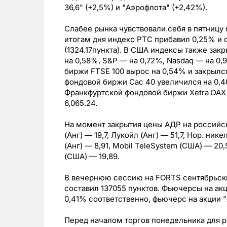
36,6" (+2,5%) и "Аэрофлота" (+2,42%).
Слабее рынка чувствовали себя в пятницу 
итогам дня индекс РТС прибавил 0,25% и 
(1324.17пункта). В США индексы также зак
на 0,58%, S&P — на 0,72%, Nasdaq — на 0
биржи FTSE 100 вырос на 0,54% и закрылся
фондовой биржи Сас 40 увеличился на 0,46
Франкфуртской фондовой биржи Xetra DAX 
6,065.24.
На момент закрытия цены АДР на российски
(Анг) — 19,7, Лукойл (Анг) — 51,7, Нор. нике
(Анг) — 8,91, Mobil TeleSystem (США) — 2
(США) — 19,89.
В вечернюю сессию на FORTS сентябрьски
составил 137055 пунктов. Фьючерсы на ак
0,41% соответственно, фьючерс на акции 
Перед началом торгов понедельника для 