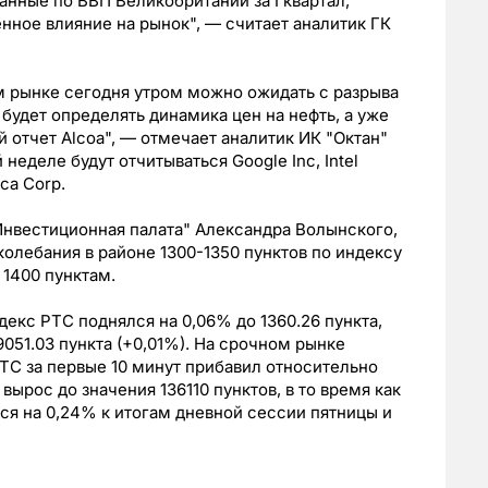
анные по ВВП Великобритании за I квартал,
нное влияние на рынок", — считает аналитик ГК
м рынке сегодня утром можно ожидать с разрыва
 будет определять динамика цен на нефть, а уже
й отчет Alcoa", — отмечает аналитик ИК "Октан"
деле будут отчитываться Google Inc, Intel
ca Corp.
нвестиционная палата" Александра Волынского,
олебания в районе 1300-1350 пунктов по индексу
 1400 пунктам.
екс РТС поднялся на 0,06% до 1360.26 пункта,
9051.03 пункта (+0,01%). На срочном рынке
ТС за первые 10 минут прибавил относительно
вырос до значения 136110 пунктов, в то время как
ся на 0,24% к итогам дневной сессии пятницы и