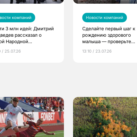
вости компаний
Новости компаний
ти 3 млн идей: Дмитрий
Сделайте первый шаг к
ведев рассказал о
рождению здорового
ой Народной
малыша — проверьте
грамме ЕР
репродуктивное здоров
 / 25.07.26
13:10 / 23.07.26
по ОМС!