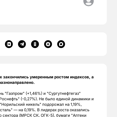
ах закончились умеренным ростом индексов, а
разнонаправлено.
ь "Газпром" (+1,46%) и "Сургутнефтегаз"
"Роснефть" (-0,27%). Не было единой динамики и
 "Норильский никель" подорожал на 1,19%,
таль" — на 0,19%. В лидерах роста оказались
 сектора (МРСК СК, ОГК-5), бумаги "Аптеки