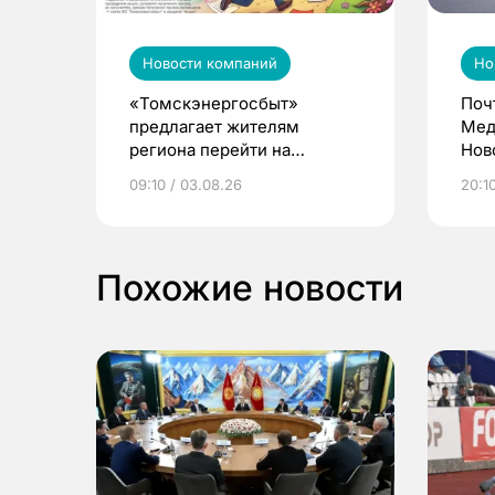
Новости компаний
Но
«Томскэнергосбыт»
Поч
предлагает жителям
Мед
региона перейти на
Нов
электронные квитанции и
про
09:10 / 03.08.26
20:10
выиграть призы
Похожие новости