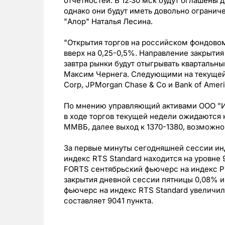
отчетностей. В 12:30 мск будут оглашены д
однако они будут иметь довольно ограниче
"Алор" Наталья Лесина.
"Открытия торгов на российском фондово
вверх на 0,25-0,5%. Направление закрытия
завтра рынки будут отыгрывать квартальны
Максим Чернега. Следующими на текущей не
Corp, JPMorgan Chase & Co и Bank of Ameri
По мнению управляющий активами OOO "И
в ходе торгов текущей недели ожидаются к
ММВБ, далее выход к 1370-1380, возможно
За первые минуты сегодняшней сессии инд
индекс RTS Standard находится на уровне 
FORTS сентябрьский фьючерс на индекс Р
закрытия дневной сессии пятницы 0,08% и 
фьючерс на индекс RTS Standard увеличил
составляет 9041 пункта.