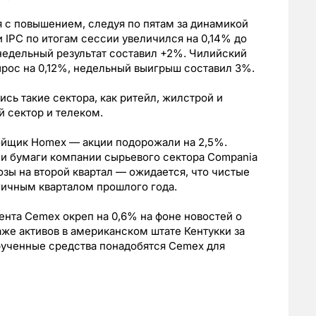
 с повышением, следуя по пятам за динамикой
IPC по итогам сессии увеличился на 0,14% до
, недельный результат составил +2%. Чилийский
ырос на 0,12%, недельный выигрыш составил 3%.
сь такие сектора, как ритейл, жилстрой и
 сектор и телеком.
ойщик Homex — акции подорожали на 2,5%.
и бумаги компании сырьевого сектора Compania
озы на второй квартал — ожидается, что чистые
гичным кварталом прошлого года.
нта Cemex окреп на 0,6% на фоне новостей о
аже активов в американском штате Кентукки за
ырученные средства понадобятся Cemex для