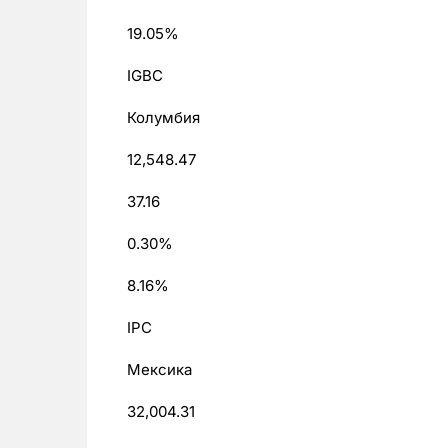
19.05%
IGBC
Колумбия
12,548.47
37.16
0.30%
8.16%
IPC
Мексика
32,004.31