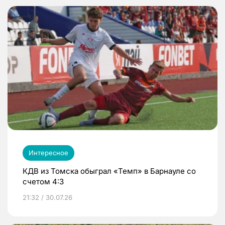
Интересное
КДВ из Томска обыграл «Темп» в Барнауле со
счетом 4:3
21:32 / 30.07.26