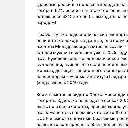
здоровые россияне норовят «посидеть на ш
говорят: 62% россиян считают сегодняшни
оставшиеся 33% хотели бы выходить на пе
народом!
Правда, тут же подоспели всякие эксперт
одни и те же исходные данные, они получ
расчеты Минздравсоцразвития показали, ч
лет для мужчин и женщин уже в 2075 году
раза. Руководитель же экономической экс
вычисления, выявил, что если пенсионных
меньше, дефицит Пенсионного фонда расти
пенсионерам – ученые Института Гайдара 
фонда вдвое к 2040 году.
Всем памятен анекдот о Ходже Насреддине
говорить. Здесь же речь идет о сроках 20,
ишак, но и все эксперты, принимающие уч
раз поменяется, напомню, что всего 19 л
СССР и вместе с другими братскими респу
реального всенародного обсуждения путе