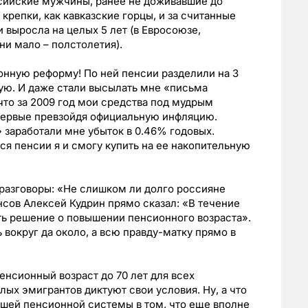
оссийские мужчины, ранее не доживавшие до
крепки, как кавказские горцы, и за считанные
 выросла на целых 5 лет (в Евросоюзе,
ни мало – полстолетия).
сионную реформу! По ней пенсии разделили на 3
ную. И даже стали высылать мне «письма
 что за 2009 год мои средства под мудрым
первые превзойдя официальную инфляцию.
 заработали мне убыток в 0.46% годовых.
я пенсии я и смогу купить на ее накопительную
 разговоры: «Не слишком ли долго россияне
нсов Алексей Кудрин прямо сказал: «В течение
ть решение о повышении пенсионного возраста».
 вокруг да около, а всю правду-матку прямо в
енсионный возраст до 70 лет для всех
ых эмигрантов диктуют свои условия. Ну, а что
ашей пенсионной системы в том, что еще вполне