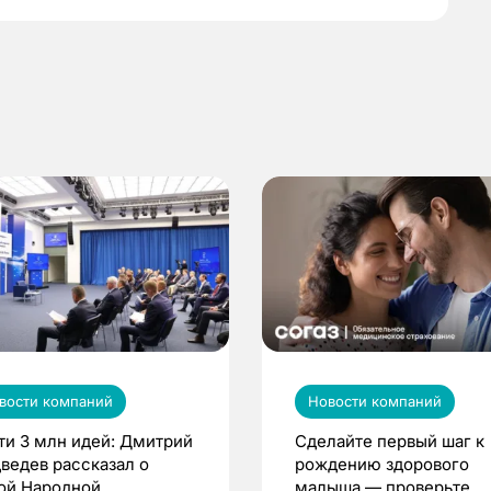
вости компаний
Новости компаний
ти 3 млн идей: Дмитрий
Сделайте первый шаг к
ведев рассказал о
рождению здорового
ой Народной
малыша — проверьте