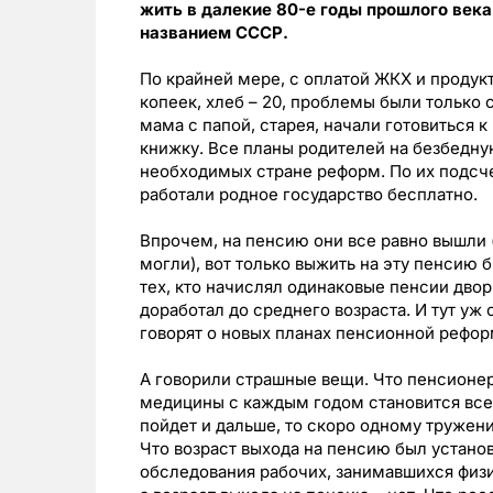
жить в далекие 80-е годы прошлого век
названием СССР.
По крайней мере, с оплатой ЖКХ и продук
копеек, хлеб – 20, проблемы были только 
мама с папой, старея, начали готовиться 
книжку. Все планы родителей на безбедную
необходимых стране реформ. По их подсче
работали родное государство бесплатно.
Впрочем, на пенсию они все равно вышли 
могли), вот только выжить на эту пенсию 
тех, кто начислял одинаковые пенсии двор
доработал до среднего возраста. И тут уж 
говорят о новых планах пенсионной рефо
А говорили страшные вещи. Что пенсионер
медицины с каждым годом становится все 
пойдет и дальше, то скоро одному тружен
Что возраст выхода на пенсию был устано
обследования рабочих, занимавшихся физич