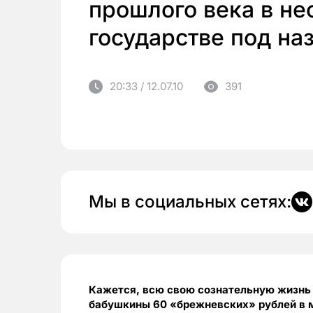
прошлого века в н
государстве под на
20:33 / 12.07.10
391
Мы в социальных сетях:
Кажется, всю свою сознательную жизнь я
бабушкины 60 «брежневских» рублей в м