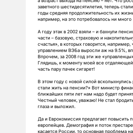
а возраст выхода на пенсию – нет. Что р
заветного шестидесятилетия, теперь стали 
годы средняя продолжительность их жизни
например, на это потребовалось ни много 
А году этак в 2002 взяли – и бахнули пен
части – базовую, страховую и накопитель
счастья», в которых говорится, например,
управлением ВЭБа выросли аж на 9.5%, в
Впрочем, за 2008 год эти же «управленцы»
Глядишь, к моменту моей все отдаляющейс
часть пару пачек сигарет!
В этом году с новой силой всколыхнулись
стали жить на пенсии?» Вот министр фина
ближайших пяти лет нам надо будет приня
Честный человек, уважаю! Не стал бродить
глаза и выложил.
Да и Еврокомиссия предлагает повысить п
европейцев. Демография и поток престарел
касается России, то основная проблема н