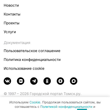
Новости
Контакты
Проекты
Услуги
Документация
Пользовательское соглашение
Политика конфиденциальности
Использование cookie
© 1997 – 2026 Городской портал Томск.ру.
Функционирует при финансовой поддержке
Используем
Cookie
. Продолжая пользоваться сайтом, вы
Министерства цифрового развития, связи и массовых
соглашаетесь с
Политикой конфиденциальности
и
коммуникаций Российской Федерации.