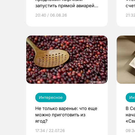
запустить прямой авиарейс
сче
из Томска
20:40 / 06.08.26
21:32
Интересное
Ин
Не только варенье: что еще
В С
можно приготовить из
нач
ягод?
«Св
жиз
17:34 / 22.07.26
09:34