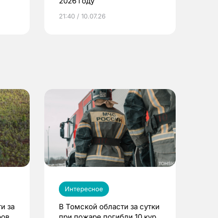
2026 году
ье
21:40 / 10.07.26
Интересное
и за
В Томской области за сутки
ров
при пожаре погибли 10 кур