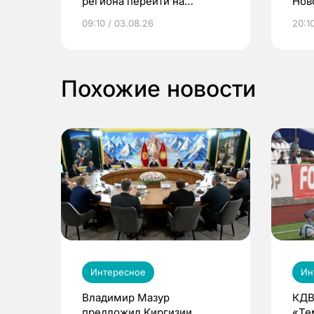
региона перейти на
Нов
электронные квитанции и
про
09:10 / 03.08.26
20:10
выиграть призы
Похожие новости
Интересное
Ин
Владимир Мазур
КДВ
предложил Киргизии
«Те