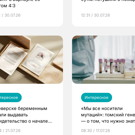
том 4:3
 / 30.07.26
12:31 / 30.07.26
тересное
Интересное
еверске беременным
«Мы все носители
али выдавать
мутаций»: томский ген
идетельство о начале
— о том, что нужно знат
ни»
беременности
 / 21.07.26
08:30 / 17.07.26