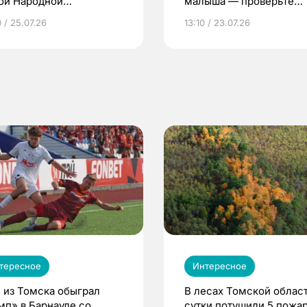
ой Народной
малыша — проверьте
грамме ЕР
репродуктивное здоров
 / 25.07.26
13:10 / 23.07.26
по ОМС!
тересное
Интересное
 из Томска обыграл
В лесах Томской област
мп» в Барнауле со
сутки потушили 5 пожа