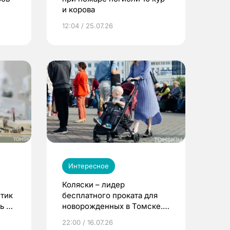
и корова
12:04 / 25.07.26
Интересное
Коляски – лидер
етик
бесплатного проката для
ь до
новорожденных в Томске.
Что еще берут родители?
22:00 / 16.07.26