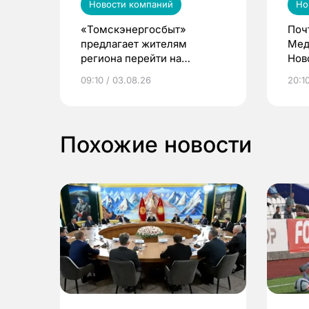
Новости компаний
Но
«Томскэнергосбыт»
Поч
предлагает жителям
Мед
региона перейти на
Нов
электронные квитанции и
про
09:10 / 03.08.26
20:10
выиграть призы
Похожие новости