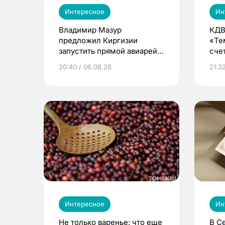
Интересное
Ин
Владимир Мазур
КДВ
предложил Киргизии
«Те
запустить прямой авиарейс
сче
из Томска
20:40 / 06.08.26
21:32
Интересное
Ин
Не только варенье: что еще
В С