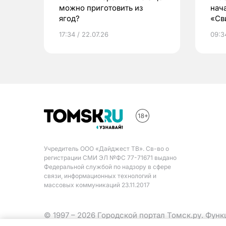
можно приготовить из
нач
ягод?
«Св
жиз
17:34 / 22.07.26
09:34
Учредитель ООО «Дайджест ТВ». Св-во о
регистрации СМИ ЭЛ №ФС 77-71671 выдано
Федеральной службой по надзору в сфере
связи, информационных технологий и
массовых коммуникаций 23.11.2017
© 1997 – 2026 Городской портал Томск.ру. Фун
Министерства цифрового развития, связи и ма