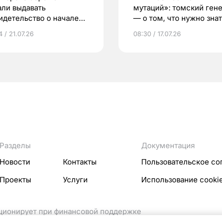
али выдавать
мутаций»: томский ген
идетельство о начале
— о том, что нужно знат
ни»
беременности
 / 21.07.26
08:30 / 17.07.26
Разделы
Документация
Новости
Контакты
Пользовательское со
Проекты
Услуги
Использование cooki
кционирует при финансовой поддержке
ссовых коммуникаций Российской Федерации.