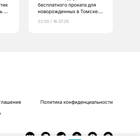
етик
бесплатного проката для
ь до
новорожденных в Томске.
Что еще берут родители?
22:00 / 16.07.26
глашение
Политика конфиденциальности
e