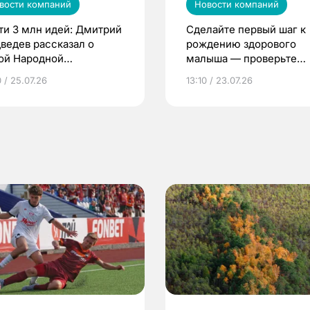
вости компаний
Новости компаний
ти 3 млн идей: Дмитрий
Сделайте первый шаг к
ведев рассказал о
рождению здорового
ой Народной
малыша — проверьте
грамме ЕР
репродуктивное здоров
 / 25.07.26
13:10 / 23.07.26
по ОМС!