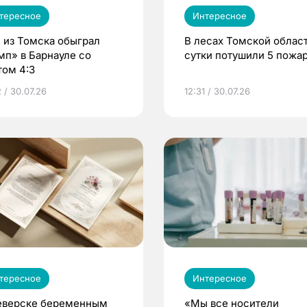
тересное
Интересное
 из Томска обыграл
В лесах Томской област
мп» в Барнауле со
сутки потушили 5 пожа
том 4:3
 / 30.07.26
12:31 / 30.07.26
тересное
Интересное
еверске беременным
«Мы все носители