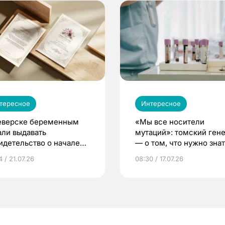
тересное
Интересное
еверске беременным
«Мы все носители
али выдавать
мутаций»: томский ген
идетельство о начале
— о том, что нужно знат
ни»
беременности
 / 21.07.26
08:30 / 17.07.26