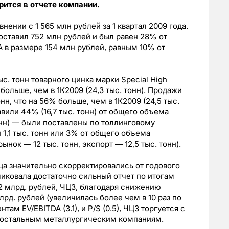
рится в отчете компании.
нении с 1 565 млн рублей за 1 квартал 2009 года.
составил 752 млн рублей и был равен 28% от
A в размере 154 млн рублей, равным 10% от
ыс. тонн товарного цинка марки Special High
 больше, чем в 1К2009 (24,3 тыс. тонн). Продажи
тонн, что на 56% больше, чем в 1К2009 (24,5 тыс.
авили 44% (16,7 тыс. тонн) от общего объема
онн) — были поставлены по толлинговому
 1,1 тыс. тонн или 3% от общего объема
ынок — 12 тыс. тонн, экспорт — 12,5 тыс. тонн).
ца значительно скорректировались от годового
иковала достаточно сильный отчет по итогам
.2 млрд. рублей, ЧЦЗ, благодаря снижению
лрд. рублей (увеличилась более чем в 10 раз по
ам EV/EBITDA (3.1), и P/S (0.5), ЧЦЗ торгуется с
 остальным металлургическим компаниям.