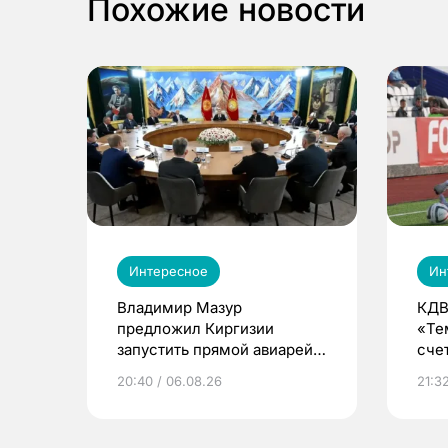
Похожие новости
Интересное
Ин
Владимир Мазур
КДВ
предложил Киргизии
«Те
запустить прямой авиарейс
сче
из Томска
20:40 / 06.08.26
21:32