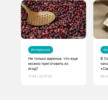
Интересное
Ин
Не только варенье: что еще
В С
можно приготовить из
нач
ягод?
«Св
жиз
17:34 / 22.07.26
09:34