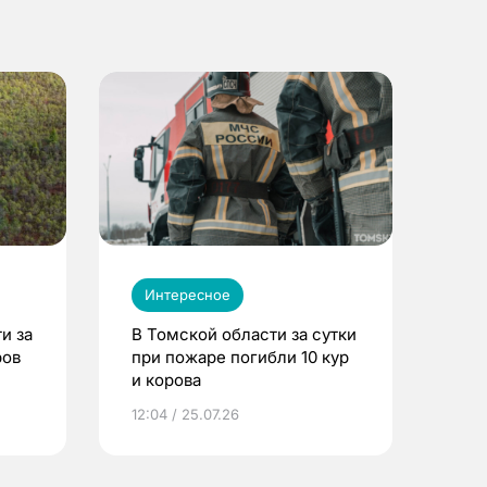
Интересное
и за
В Томской области за сутки
ров
при пожаре погибли 10 кур
и корова
12:04 / 25.07.26