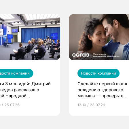
вости компаний
Новости компаний
ти 3 млн идей: Дмитрий
Сделайте первый шаг к
ведев рассказал о
рождению здорового
ой Народной
малыша — проверьте
грамме ЕР
репродуктивное здоров
 / 25.07.26
13:10 / 23.07.26
по ОМС!