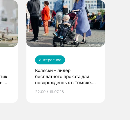
Интересное
Коляски – лидер
етик
бесплатного проката для
ь до
новорожденных в Томске.
Что еще берут родители?
22:00 / 16.07.26