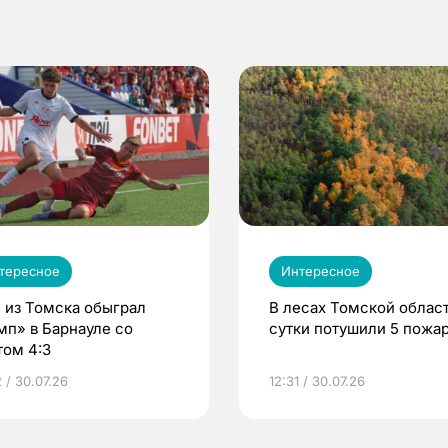
тересное
Интересное
 из Томска обыграл
В лесах Томской област
мп» в Барнауле со
сутки потушили 5 пожа
том 4:3
 / 30.07.26
12:31 / 30.07.26