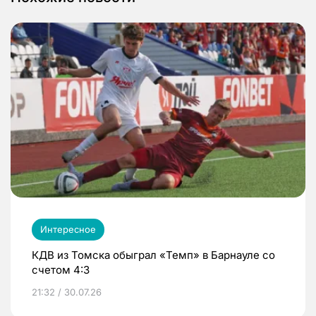
Интересное
КДВ из Томска обыграл «Темп» в Барнауле со
счетом 4:3
21:32 / 30.07.26