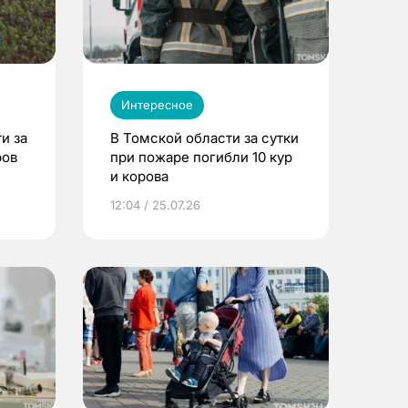
Интересное
и за
В Томской области за сутки
ров
при пожаре погибли 10 кур
и корова
12:04 / 25.07.26