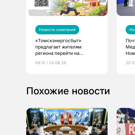
Новости компаний
Но
«Томскэнергосбыт»
Поч
предлагает жителям
Мед
региона перейти на
Нов
электронные квитанции и
про
09:10 / 03.08.26
20:10
выиграть призы
Похожие новости