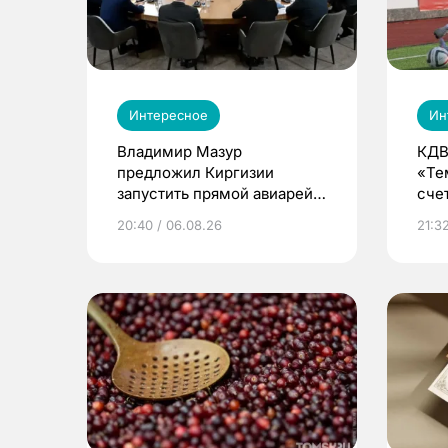
Интересное
Ин
Владимир Мазур
КДВ
предложил Киргизии
«Те
запустить прямой авиарейс
сче
из Томска
20:40 / 06.08.26
21:32