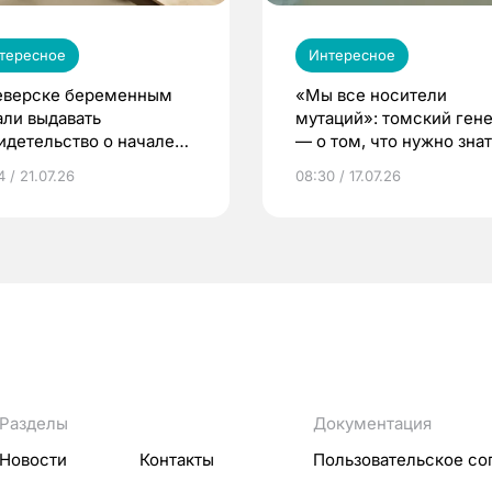
тересное
Интересное
еверске беременным
«Мы все носители
али выдавать
мутаций»: томский ген
идетельство о начале
— о том, что нужно знат
ни»
беременности
 / 21.07.26
08:30 / 17.07.26
Разделы
Документация
Новости
Контакты
Пользовательское со