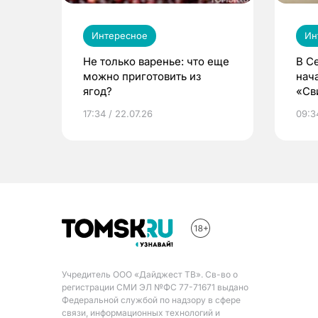
Интересное
Ин
Не только варенье: что еще
В С
можно приготовить из
нач
ягод?
«Св
жиз
17:34 / 22.07.26
09:34
Учредитель ООО «Дайджест ТВ». Св-во о
регистрации СМИ ЭЛ №ФС 77-71671 выдано
Федеральной службой по надзору в сфере
связи, информационных технологий и