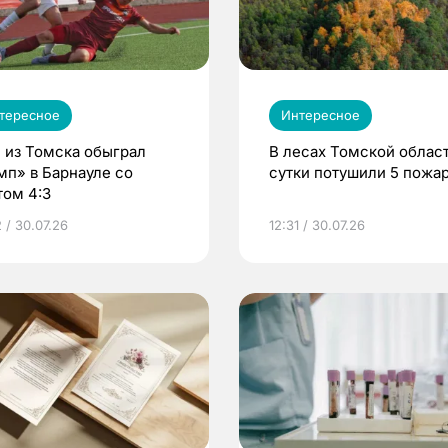
тересное
Интересное
 из Томска обыграл
В лесах Томской област
мп» в Барнауле со
сутки потушили 5 пожа
том 4:3
 / 30.07.26
12:31 / 30.07.26