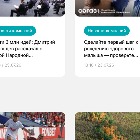
вости компаний
Новости компаний
ти 3 млн идей: Дмитрий
Сделайте первый шаг к
ведев рассказал о
рождению здорового
ой Народной
малыша — проверьте
грамме ЕР
репродуктивное здоров
 / 25.07.26
13:10 / 23.07.26
по ОМС!