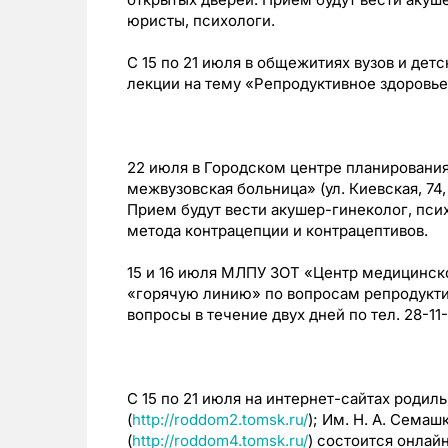
юристы, психологи.
С 15 по 21 июля в общежитиях вузов и дет
лекции на тему «Репродуктивное здоровь
22 июля в Городском центре планировани
межвузовская больница» (ул. Киевская, 74,
Прием будут вести акушер-гинеколог, пси
метода контрацепции и контрацептивов.
15 и 16 июля МЛПУ ЗОТ «Центр медицинской
«горячую линию» по вопросам репродукти
вопросы в течение двух дней по тел. 28-11-
С 15 по 21 июля на интернет-сайтах родиль
(
http://roddom2.tomsk.ru/
); Им. Н. А. Семашк
(
http://roddom4.tomsk.ru/
) состоится онлай