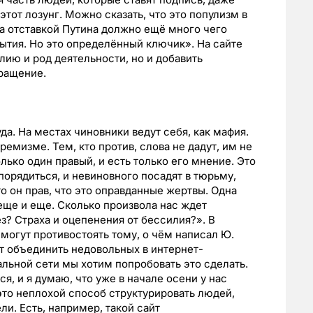
этот лозунг. Можно сказать, что это популизм в
за отставкой Путина должно ещё много чего
ытия. Но это определённый ключик». На сайте
лию и род деятельности, но и добавить
ращение.
а. На местах чиновники ведут себя, как мафия.
емизме. Тем, кто против, слова не дадут, им не
лько один правый, и есть только его мнение. Это
порядиться, и невиновного посадят в тюрьму,
то он прав, что это оправданные жертвы. Одна
еще и еще. Сколько произвола нас ждет
з? Страха и оцепенения от бессилия?». В
могут противостоять тому, о чём написал Ю.
т объединить недовольных в интернет-
альной сети мы хотим попробовать это сделать.
, и я думаю, что уже в начале осени у нас
 это неплохой способ структурировать людей,
ли. Есть, например, такой сайт