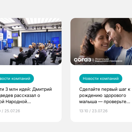
вости компаний
Новости компаний
ти 3 млн идей: Дмитрий
Сделайте первый шаг к
ведев рассказал о
рождению здорового
ой Народной
малыша — проверьте
грамме ЕР
репродуктивное здоров
 / 25.07.26
13:10 / 23.07.26
по ОМС!