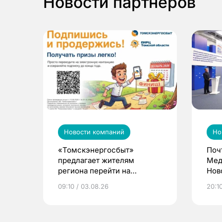
Новости партнеров
Новости компаний
Но
«Томскэнергосбыт»
Поч
предлагает жителям
Мед
региона перейти на
Нов
электронные квитанции и
про
09:10 / 03.08.26
20:10
выиграть призы