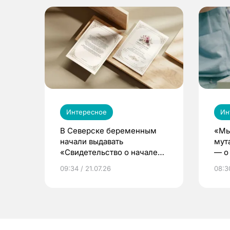
Интересное
Ин
В Северске беременным
«Мы
начали выдавать
мут
«Свидетельство о начале
— о 
жизни»
бер
09:34 / 21.07.26
08:30