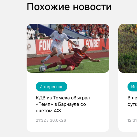
Похожие новости
Интересное
Ин
КДВ из Томска обыграл
В л
«Темп» в Барнауле со
сут
счетом 4:3
21:32 / 30.07.26
12:31