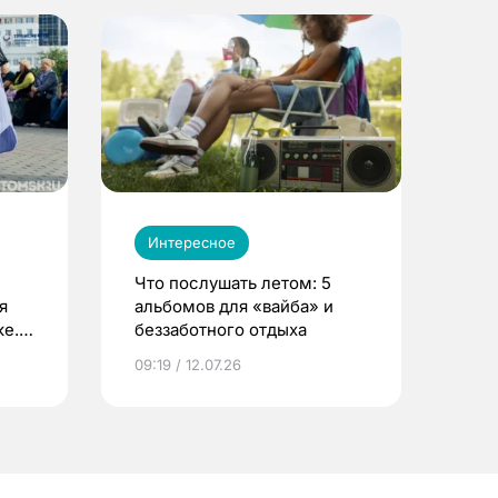
Интересное
Что послушать летом: 5
я
альбомов для «вайба» и
е.
беззаботного отдыха
и?
09:19 / 12.07.26