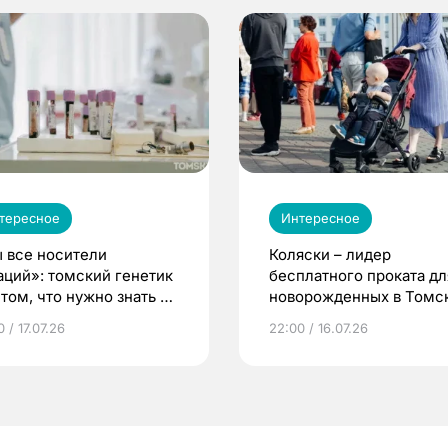
тересное
Интересное
 все носители
Коляски – лидер
аций»: томский генетик
бесплатного проката дл
том, что нужно знать до
новорожденных в Томск
еменности
Что еще берут родител
 / 17.07.26
22:00 / 16.07.26