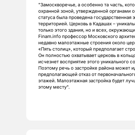
"Замоскворечье, а особенно та часть, кот
охранной зоной, утвержденной органами о
статуса была проведена государственная 
территорией. Церковь в Кадашах – уникал
только этого здания, но и всех, окружающ
Finam.info профессор Московского архите
недавно малоэтажные строения около церк
«Пять столиц», который предполагает стр
Он полностью охватывает церковь в кольцо
исчезнет восприятие этого уникального с
Поэтому речь о застройке района может и
предполагающей отказ от первоначального
этажей. Малоэтажная застройка будет лучш
этому месту".