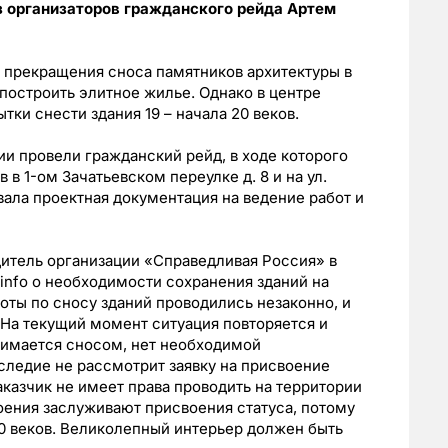
з организаторов гражданского рейда Артем
 прекращения сноса памятников архитектуры в
построить элитное жилье. Однако в центре
ки снести здания 19 – начала 20 веков.
и провели гражданский рейд, в ходе которого
в 1-ом Зачатьевском переулке д. 8 и на ул.
овала проектная документация на ведение работ и
дитель организации «Справедливая Россия» в
info о необходимости сохранения зданий на
оты по сносу зданий проводились незаконно, и
 На текущий момент ситуация повторяется и
анимается сносом, нет необходимой
следие не рассмотрит заявку на присвоение
аказчик не имеет права проводить на территории
роения заслуживают присвоения статуса, потому
20 веков. Великолепный интерьер должен быть