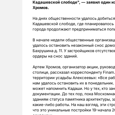
Кадашевской слободе", — заявил один и
Хромов.
На днях общественности удалось добиться
Кадашевской слободе, где планировалось 
города продолжают предприниматься попыт
В начале недели общественные организаци
удалось остановить незаконный снос домов 
Бахрушина д. 11. У застройщиков отсутств
ордеры на снос зданий.
Артем Хромов, организатор акции, руково
столице, рассказал корреспонденту Finam.
территории усадьбы Алексеевых: «Все раб
нам удалось остановить их в понедельник.
может напомнить Кадаши. Но у тех, кто з
документации. До тех пор, пока Москомна
зданиям статуса памятника архитектуры, з
какие-либо работы. На наш взгляд, эти ст
что это уникальные постройки 19-начала 