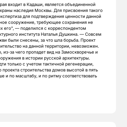
орая входит в Кадаши, является объединенной
храны наследия Москвы. Для присвоения такого
экспертиза для подтверждения ценности данной
ьное сооружение, требующее сохранения не
их его", — поделился с корреспондентом
ктурного института Наталья Душкина. — Совсем
ви были снесены, за что шла борьба. Проект
оительство на данной территории, невозможен.
, из-за чего пропадет вид на Замоскворечье и
ооружения в истории русской архитектуры.
дти только с учетом тактичной регенерации,
 проекта строительства домов высотой в пять
е и по масштабу, и по ритму соответствовать