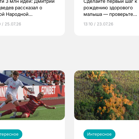
ти 3 млн идей: Дмитрий
Сделайте первый шаг к
ведев рассказал о
рождению здорового
ой Народной
малыша — проверьте
грамме ЕР
репродуктивное здоров
 / 25.07.26
13:10 / 23.07.26
по ОМС!
тересное
Интересное