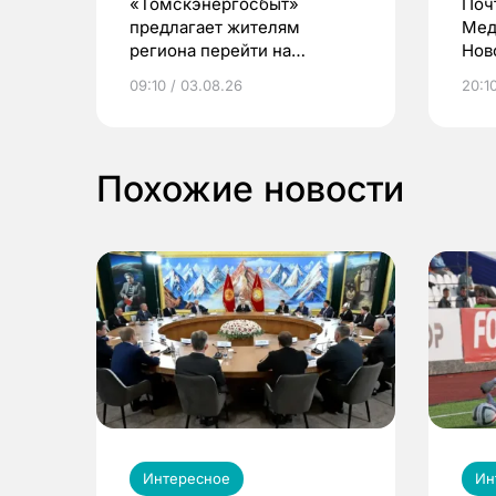
«Томскэнергосбыт»
Поч
предлагает жителям
Мед
региона перейти на
Нов
электронные квитанции и
про
09:10 / 03.08.26
20:10
выиграть призы
Похожие новости
Интересное
Ин