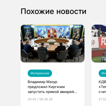
Похожие новости
Интересное
Ин
Владимир Мазур
КДВ
предложил Киргизии
«Те
запустить прямой авиарейс
сче
из Томска
20:40 / 06.08.26
21:32