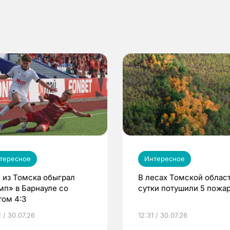
тересное
Интересное
 из Томска обыграл
В лесах Томской област
мп» в Барнауле со
сутки потушили 5 пожа
том 4:3
 / 30.07.26
12:31 / 30.07.26