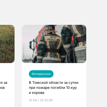
Интересное
и за
В Томской области за сутки
ров
при пожаре погибли 10 кур
и корова
12:04 / 25.07.26