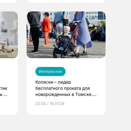
Интересное
Коляски – лидер
етик
бесплатного проката для
ь до
новорожденных в Томске.
Что еще берут родители?
22:00 / 16.07.26