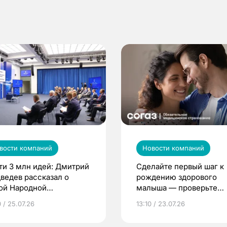
вости компаний
Новости компаний
ти 3 млн идей: Дмитрий
Сделайте первый шаг к
ведев рассказал о
рождению здорового
ой Народной
малыша — проверьте
грамме ЕР
репродуктивное здоров
 / 25.07.26
13:10 / 23.07.26
по ОМС!