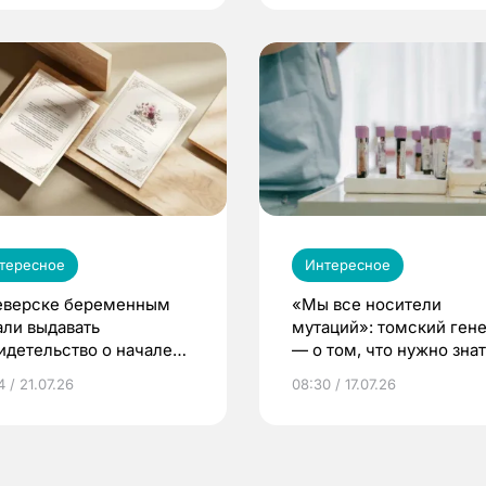
тересное
Интересное
еверске беременным
«Мы все носители
али выдавать
мутаций»: томский ген
идетельство о начале
— о том, что нужно знат
ни»
беременности
 / 21.07.26
08:30 / 17.07.26