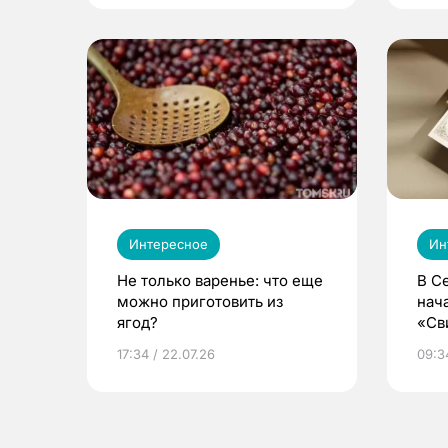
Интересное
Ин
Не только варенье: что еще
В С
можно приготовить из
нач
ягод?
«Св
жиз
17:34 / 22.07.26
09:34