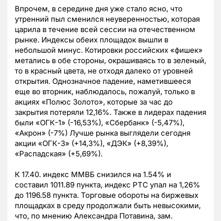
Впрочем, в середине дня уже стало ясно, что
утренний пыл сменился неуверенностью, которая
царила в течение всей сессии на отечественном
рынке. Индексы обеих площадок вышли в
небольшой минус. Котировки российских «фишек»
метались в обе стороны, окрашиваясь то в зеленый,
то в красный цвета, не отходя далеко от уровней
открытия. Однозначное падение, наметившееся
еще во вторник, наблюдалось, пожалуй, только в
акциях «Полюс Золото», которые за час до
закрытия потеряли 12,16%. Также в лидерах падения
были «ОГК-1» (-16,53%), «Сбербанк» (-5,47%),
«Акрон» (-7%) Лучше рынка выглядели сегодня
акции «ОГК-3» (+14,3%), «ДЭК» (+8,39%),
«Распадская» (+5,69%).
К 17.40. индекс ММВБ снизился на 1.54% и
составил 1011.89 пункта, индекс РТС упал на 1,26%
до 1196.58 пункта. Торговые обороты на биржевых
площадках в среду продолжали быть невысокими,
что, по мнению Александра Потавина, зам.