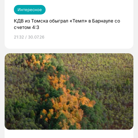
Интересное
КДВ из Томска обыграл «Темп» в Барнауле со
счетом 4:3
21:32 / 30.07.26