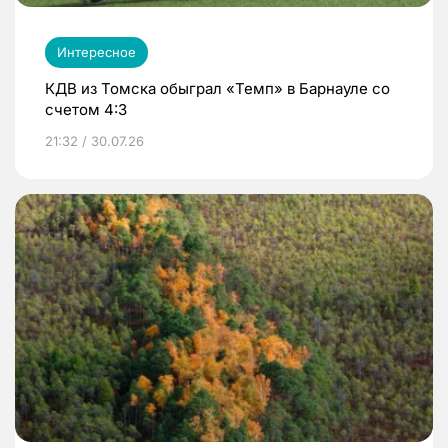
Интересное
КДВ из Томска обыграл «Темп» в Барнауле со
счетом 4:3
21:32 / 30.07.26