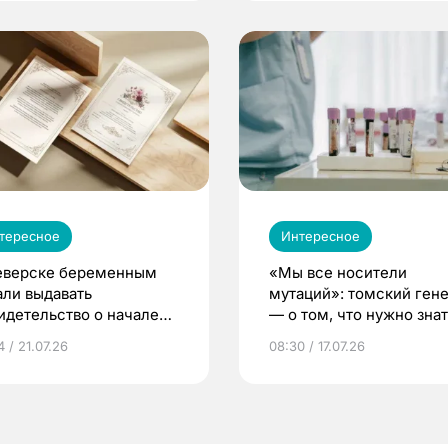
тересное
Интересное
еверске беременным
«Мы все носители
али выдавать
мутаций»: томский ген
идетельство о начале
— о том, что нужно знат
ни»
беременности
 / 21.07.26
08:30 / 17.07.26