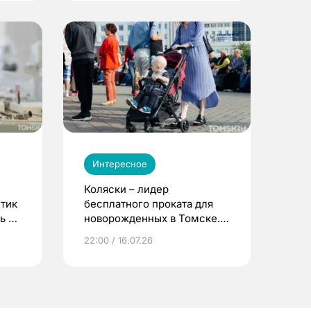
Интересное
Коляски – лидер
етик
бесплатного проката для
ь до
новорожденных в Томске.
Что еще берут родители?
22:00 / 16.07.26