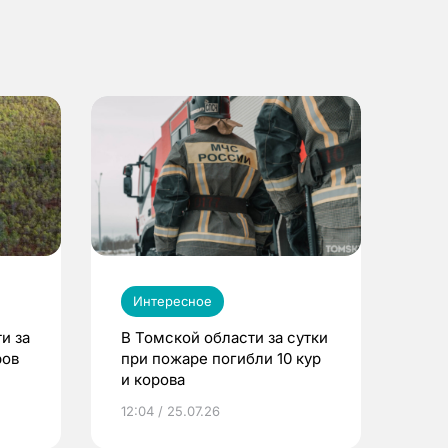
Интересное
и за
В Томской области за сутки
ров
при пожаре погибли 10 кур
и корова
12:04 / 25.07.26