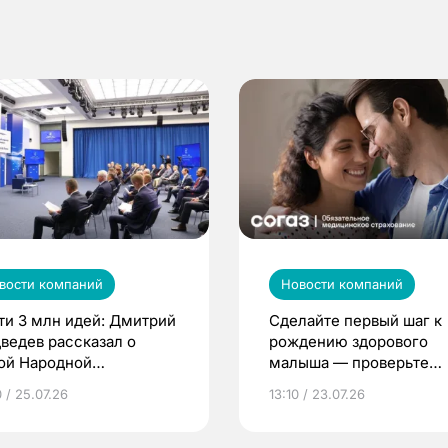
вости компаний
Новости компаний
ти 3 млн идей: Дмитрий
Сделайте первый шаг к
ведев рассказал о
рождению здорового
ой Народной
малыша — проверьте
грамме ЕР
репродуктивное здоров
 / 25.07.26
13:10 / 23.07.26
по ОМС!