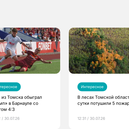
тересное
Интересное
 из Томска обыграл
В лесах Томской област
мп» в Барнауле со
сутки потушили 5 пожа
том 4:3
 / 30.07.26
12:31 / 30.07.26