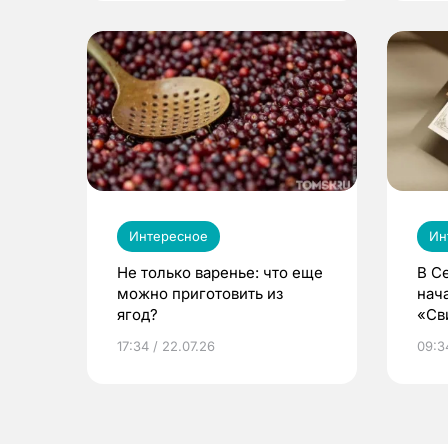
Интересное
Ин
Не только варенье: что еще
В С
можно приготовить из
нач
ягод?
«Св
жиз
17:34 / 22.07.26
09:34