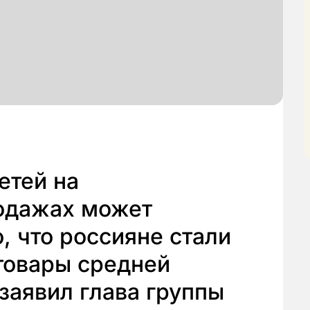
етей на
одажах может
о, что россияне стали
товары средней
 заявил глава группы