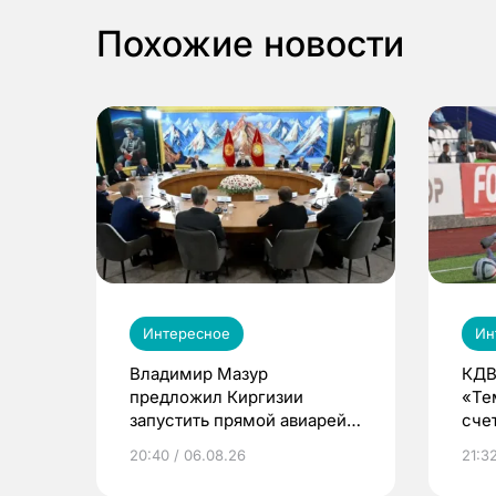
Похожие новости
Интересное
Ин
Владимир Мазур
КДВ
предложил Киргизии
«Те
запустить прямой авиарейс
сче
из Томска
20:40 / 06.08.26
21:32