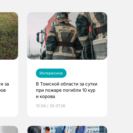
Интересное
и за
В Томской области за сутки
ров
при пожаре погибли 10 кур
и корова
12:04 / 25.07.26