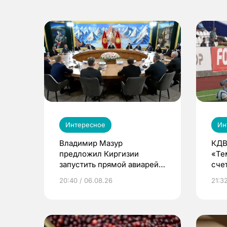
Интересное
Ин
Владимир Мазур
КДВ
предложил Киргизии
«Те
запустить прямой авиарейс
сче
из Томска
20:40 / 06.08.26
21:32