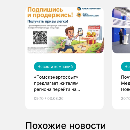
Новости компаний
Но
«Томскэнергосбыт»
Поч
предлагает жителям
Мед
региона перейти на
Нов
электронные квитанции и
про
09:10 / 03.08.26
20:10
выиграть призы
Похожие новости