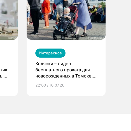
Интересное
Коляски – лидер
етик
бесплатного проката для
ь до
новорожденных в Томске.
Что еще берут родители?
22:00 / 16.07.26