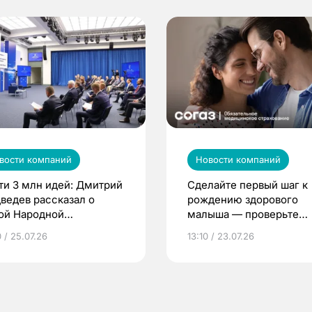
вости компаний
Новости компаний
ти 3 млн идей: Дмитрий
Сделайте первый шаг к
ведев рассказал о
рождению здорового
ой Народной
малыша — проверьте
грамме ЕР
репродуктивное здоров
 / 25.07.26
13:10 / 23.07.26
по ОМС!