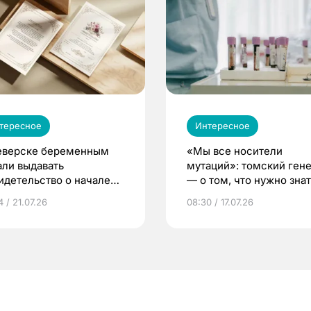
тересное
Интересное
еверске беременным
«Мы все носители
али выдавать
мутаций»: томский ген
идетельство о начале
— о том, что нужно знат
ни»
беременности
 / 21.07.26
08:30 / 17.07.26