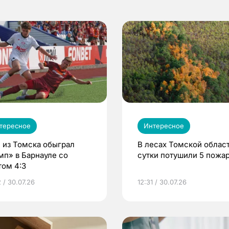
тересное
Интересное
 из Томска обыграл
В лесах Томской област
мп» в Барнауле со
сутки потушили 5 пожа
том 4:3
 / 30.07.26
12:31 / 30.07.26