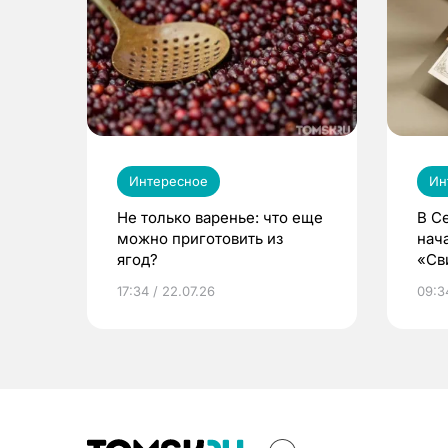
Интересное
Ин
Не только варенье: что еще
В С
можно приготовить из
нач
ягод?
«Св
жиз
17:34 / 22.07.26
09:34