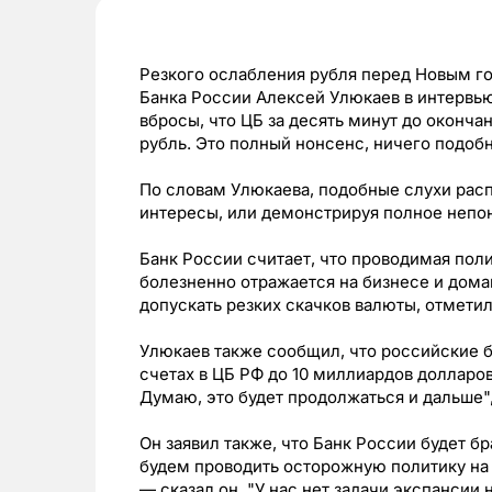
Резкого ослабления рубля перед Новым го
Банка России Алексей Улюкаев в интервью
вбросы, что ЦБ за десять минут до оконча
рубль. Это полный нонсенс, ничего подобно
По словам Улюкаева, подобные слухи рас
интересы, или демонстрируя полное непо
Банк России считает, что проводимая пол
болезненно отражается на бизнесе и дома
допускать резких скачков валюты, отметил
Улюкаев также сообщил, что российские 
счетах в ЦБ РФ до 10 миллиардов долларов
Думаю, это будет продолжаться и дальше",
Он заявил также, что Банк России будет б
будем проводить осторожную политику на 
— сказал он. "У нас нет задачи экспансии