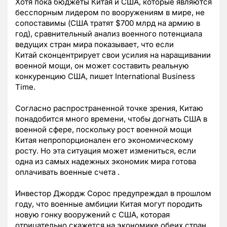
Хотя пока бюджеты Китая и США, которые являются
бесспорным лидером по вооружениям в мире, не
сопоставимы (США тратят $700 млрд на армию в
год), сравнительный анализ военного потенциала
ведущих стран мира показывает, что если
Китай сконцентрирует свои усилия на наращивании
военной мощи, он может составить реальную
конкуренцию США, пишет International Business
Time.
Согласно распространенной точке зрения, Китаю
понадобится много времени, чтобы догнать США в
военной сфере, поскольку рост военной мощи
Китая непропорционален его экономическому
росту. Но эта ситуация может измениться, если
одна из самых надежных экономик мира готова
оплачивать военные счета .
Инвестор Джордж Сорос предупреждал в прошлом
году, что военные амбиции Китая могут породить
новую гонку вооружений с США, которая
отрицательно скажется на экономике обеих стран.