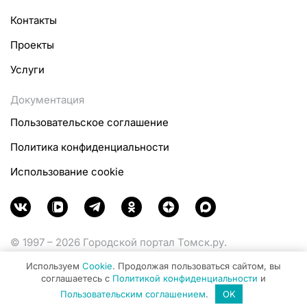
Контакты
Проекты
Услуги
Документация
Пользовательское соглашение
Политика конфиденциальности
Использование cookie
© 1997 – 2026 Городской портал Томск.ру.
Функционирует при финансовой поддержке
Используем
Cookie
. Продолжая пользоваться сайтом, вы
Министерства цифрового развития, связи и массовых
соглашаетесь с
Политикой конфиденциальности
и
коммуникаций Российской Федерации.
Пользовательским соглашением
.
OK