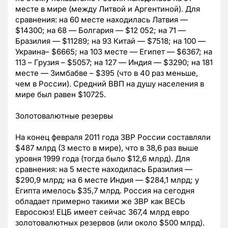
месте в мире (между Литвой и Аргентиной). Для
сравнения: на 60 месте находилась Латвия —
$14300; на 68 — Болгария — $12 052; на 71 —
Бразилия — $11289; на 93 Китай — $7518; на 100 —
Украина– $6665; на 103 месте — Египет — $6367; на
113 – Грузия – $5057; на 127 — Индия — $3290; на 181
месте — Зимбабве – $395 (что в 40 раз меньше,
чем в России). Средний ВВП на душу населения в
мире был равен $10725.
Золотовалютные резервы
На конец февраля 2011 года ЗВР России составляли
$487 млрд (3 место в мире), что в 38,6 раз выше
уровня 1999 года (тогда было $12,6 млрд). Для
сравнения: на 5 месте находилась Бразилия —
$290,9 млрд; на 6 месте Индия — $284,1 млрд; у
Египта имелось $35,7 млрд. Россия на сегодня
обладает примерно такими же ЗВР как ВЕСЬ
Евросоюз! ЕЦБ имеет сейчас 367,4 млрд евро
золотовалютных резервов (или около $500 млрд).