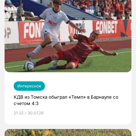
Интересное
КДВ из Томска обыграл «Темп» в Барнауле со
счетом 4:3
21:32 / 30.07.26