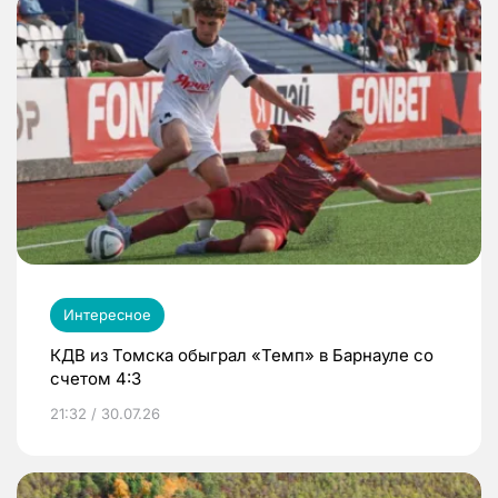
Интересное
КДВ из Томска обыграл «Темп» в Барнауле со
счетом 4:3
21:32 / 30.07.26