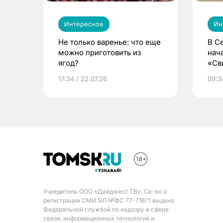
Интересное
Ин
Не только варенье: что еще
В С
можно приготовить из
нач
ягод?
«Св
жиз
17:34 / 22.07.26
09:34
Учредитель ООО «Дайджест ТВ». Св-во о
регистрации СМИ ЭЛ №ФС 77-71671 выдано
Федеральной службой по надзору в сфере
связи, информационных технологий и