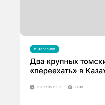
Интересное
Два крупных томски
«переехать» в Каза
15:01 / 05.03.11
7498