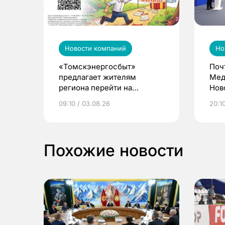
Новости компаний
Но
«Томскэнергосбыт»
Поч
предлагает жителям
Мед
региона перейти на
Нов
электронные квитанции и
про
09:10 / 03.08.26
20:10
выиграть призы
Похожие новости