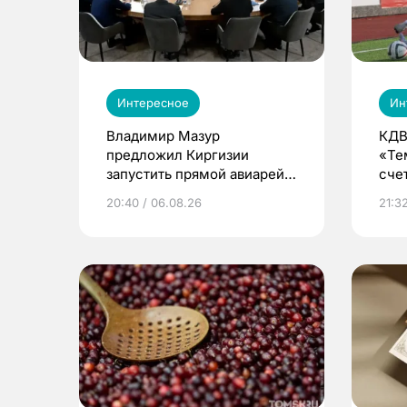
Интересное
Ин
Владимир Мазур
КДВ
предложил Киргизии
«Те
запустить прямой авиарейс
сче
из Томска
20:40 / 06.08.26
21:32