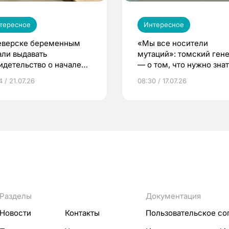
тересное
Интересное
еверске беременным
«Мы все носители
али выдавать
мутаций»: томский ген
идетельство о начале
— о том, что нужно знат
ни»
беременности
 / 21.07.26
08:30 / 17.07.26
Разделы
Документация
Новости
Контакты
Пользовательское со