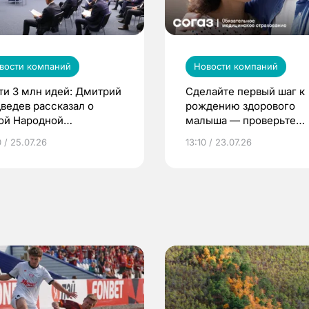
вости компаний
Новости компаний
ти 3 млн идей: Дмитрий
Сделайте первый шаг к
ведев рассказал о
рождению здорового
ой Народной
малыша — проверьте
грамме ЕР
репродуктивное здоров
 / 25.07.26
13:10 / 23.07.26
по ОМС!