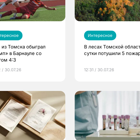
тересное
Интересное
 из Томска обыграл
В лесах Томской област
мп» в Барнауле со
сутки потушили 5 пожа
том 4:3
 / 30.07.26
12:31 / 30.07.26