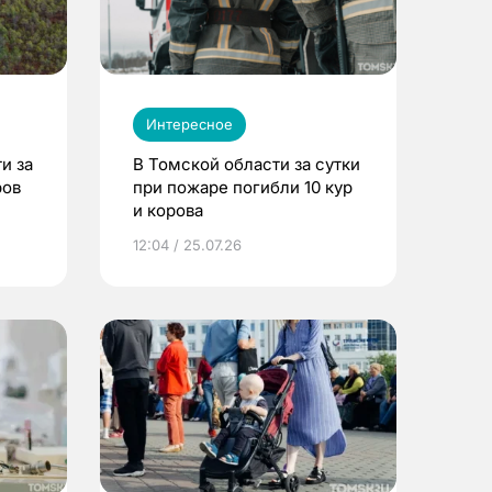
Интересное
и за
В Томской области за сутки
ров
при пожаре погибли 10 кур
и корова
12:04 / 25.07.26