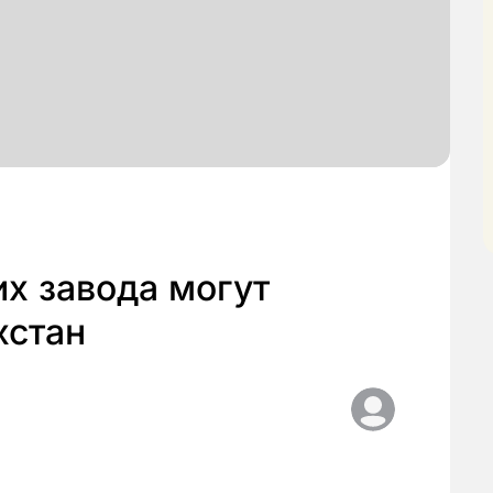
х завода могут
хстан