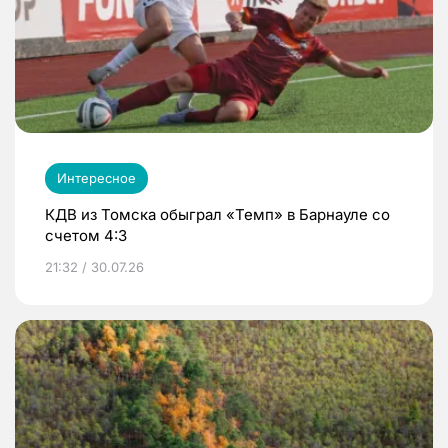
Интересное
КДВ из Томска обыграл «Темп» в Барнауле со
счетом 4:3
21:32 / 30.07.26