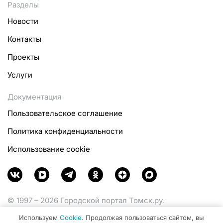
Разделы
Новости
Контакты
Проекты
Услуги
Документация
Пользовательское соглашение
Политика конфиденциальности
Использование cookie
© 1997 – 2026 Городской портал Томск.ру.
Функционирует при финансовой поддержке
Используем
Cookie
. Продолжая пользоваться сайтом, вы
Министерства цифрового развития, связи и массовых