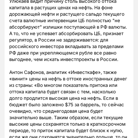
Улюкаев видит причину столь высокого оттока
капитала в растущих ценах на нефть. На фоне
дорожающей нефти и растущего сальдо текущего
счета валютные интервенции ЦБ полностью "не
абсорбируют" излишки поступающей в РФ валюты.
А то, что не успевает абсорбировать ЦБ, признает
регулятор, в России не задерживается: для
российского инвестора вкладывать за пределами
РФ даже при укрепляющемся рубле все равно
выгоднее, чем искать инвестпроекты в России.
Антон Сафонов, аналитик «Инвесткафе», также
«винит» цены на нефть в оттоке иностранных денег
из страны: «Во многом показатель притока или
оттока капитала будет связан с тем, насколько
долго продлится высокая цена на нефть. Если в
бюджет было заложено $75 за баррель, то сейчас
очевидно, что среднегодовая цена будет
значительно выше. Таким образом, если текущие
высокие цены сохранятся только в краткосрочном
периоде, то приток капитала будет близок к нулю,
если же они сохранятся значительно дольше, то он