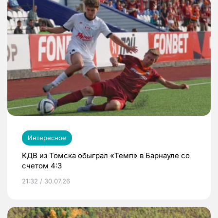
Интересное
КДВ из Томска обыграл «Темп» в Барнауле со
счетом 4:3
21:32 / 30.07.26