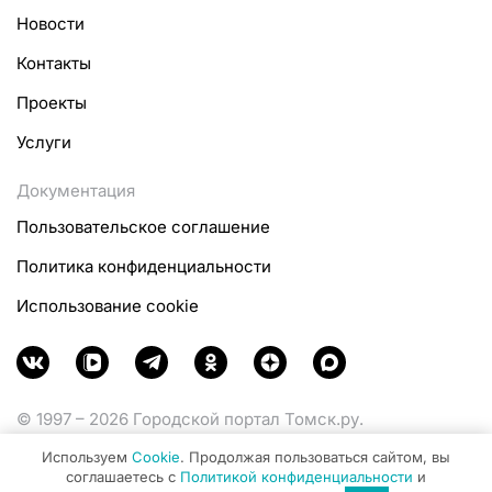
Новости
Контакты
Проекты
Услуги
Документация
Пользовательское соглашение
Политика конфиденциальности
Использование cookie
© 1997 – 2026 Городской портал Томск.ру.
Функционирует при финансовой поддержке
Используем
Cookie
. Продолжая пользоваться сайтом, вы
Министерства цифрового развития, связи и массовых
соглашаетесь с
Политикой конфиденциальности
и
коммуникаций Российской Федерации.