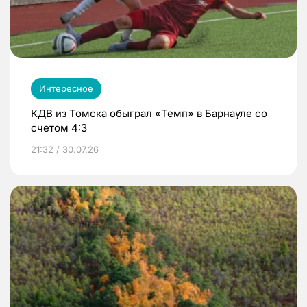
Интересное
КДВ из Томска обыграл «Темп» в Барнауле со
счетом 4:3
21:32 / 30.07.26