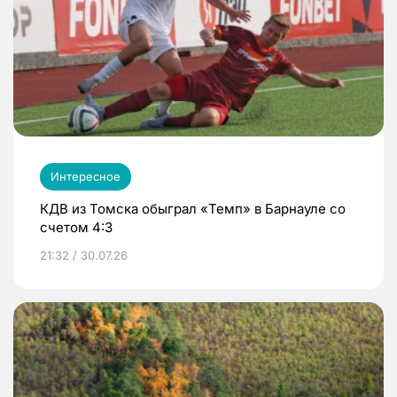
Интересное
КДВ из Томска обыграл «Темп» в Барнауле со
счетом 4:3
21:32 / 30.07.26