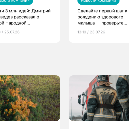
вости компаний
Новости компаний
ти 3 млн идей: Дмитрий
Сделайте первый шаг к
ведев рассказал о
рождению здорового
ой Народной
малыша — проверьте
грамме ЕР
репродуктивное здоров
 / 25.07.26
13:10 / 23.07.26
по ОМС!