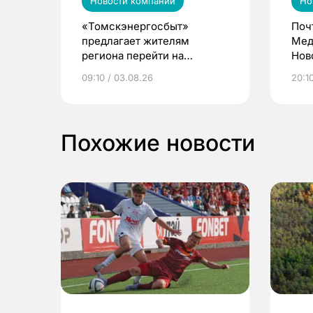
Новости компаний
Но
«Томскэнергосбыт»
Поч
предлагает жителям
Мед
региона перейти на
Нов
электронные квитанции и
про
09:10 / 03.08.26
20:10
выиграть призы
Похожие новости