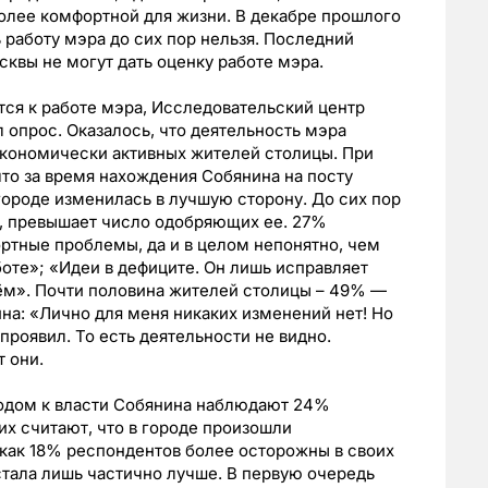
олее комфортной для жизни. В декабре прошлого
 работу мэра до сих пор нельзя. Последний
сквы не могут дать оценку работе мэра.
тся к работе мэра, Исследовательский центр
л опрос. Оказалось, что деятельность мэра
кономически активных жителей столицы. При
что за время нахождения Собянина на посту
городе изменилась в лучшую сторону. До сих пор
, превышает число одобряющих ее. 27%
ртные проблемы, да и в целом непонятно, чем
боте»; «Идеи в дефиците. Он лишь исправляет
тём». Почти половина жителей столицы – 49% —
ина: «Лично для меня никаких изменений нет! Но
проявил. То есть деятельности не видно.
 они.
ходом к власти Собянина наблюдают 24%
х считают, что в городе произошли
как 18% респондентов более осторожны в своих
стала лишь частично лучше. В первую очередь