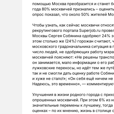
помощью Москва преобразится и станет б
года 80% москвичей признались – оценить
опрос показал, что около 50% жителей Мо
Чтобы узнать, как сейчас москвичи относя
рекрутингового портала Superjob.ru прове
Москвы Сергея Собянина одобряют 24% э
этом столько же (24%) горожан считают, 
московского градоначальника ситуация в 
число людей, не одобряющих работу мэра
москвичей поясняют: «Не решены транспо
он занимается, мало информации о его ра
лужковские перекосы, но идёт тем же пу
так и не смогли дать оценку работе Собян
и хуже не стало!»; «Он себя ещё ничем не 
Надеюсь, это временно», — комментируют
Улучшения в жизни родного города с при
опрошенных москвичей. При этом 6% из ни
значительные перемены к лучшему, тогда 
оценках – по их мнению, жизнь в столице 