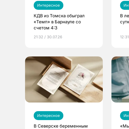
Интересное
Ин
КДВ из Томска обыграл
В л
«Темп» в Барнауле со
сут
счетом 4:3
21:32 / 30.07.26
12:31
Интересное
Ин
В Северске беременным
«Мы