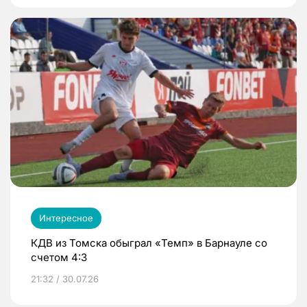
Интересное
КДВ из Томска обыграл «Темп» в Барнауле со
счетом 4:3
21:32 / 30.07.26