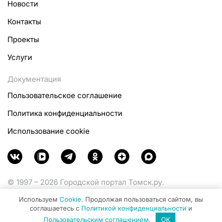
Новости
Контакты
Проекты
Услуги
Документация
Пользовательское соглашение
Политика конфиденциальности
Использование cookie
© 1997 – 2026 Городской портал Томск.ру.
Функционирует при финансовой поддержке
Используем
Cookie
. Продолжая пользоваться сайтом, вы
Министерства цифрового развития, связи и массовых
соглашаетесь с
Политикой конфиденциальности
и
коммуникаций Российской Федерации.
Пользовательским соглашением
.
OK