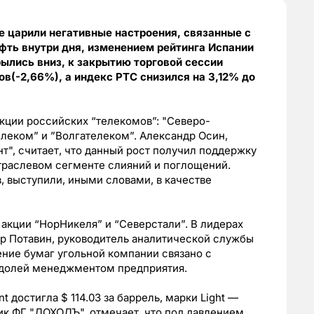
е царили негативные настроения, связанные с
ефть внутри дня, изменением рейтинга Испании
ылись вниз, к закрытию торговой сессии
ов(-2,66%), а индекс РТС снизился на 3,12% до
акции российских “телекомов”: "Северо-
елеком” и ”Волгателеком”. Александр Осин,
", считает, что данный рост получил поддержку
траслевом сегменте слияний и поглощений.
, выступили, иными словами, в качестве
акции “НорНикеля” и “Северстали”. В лидерах
др Потавин, руководитель аналитической службы
жение бумаг угольной компании связано с
долей менеджментом предприятия.
 достигла $ 114.03 за баррель, марки Light —
тик ФГ "ДОХОДЪ", отмечает, что под давлением