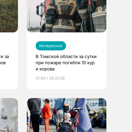
Интересное
и за
В Томской области за сутки
ров
при пожаре погибли 10 кур
и корова
12:04 / 25.07.26