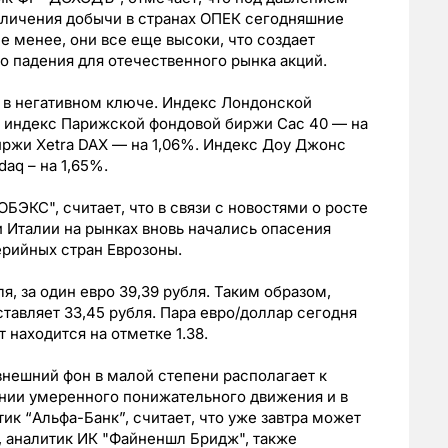
еличения добычи в странах ОПЕК сегодняшние
е менее, они все еще высоки, что создает
о падения для отечественного рынка акций.
 в негативном ключе. Индекс Лондонской
, индекс Парижской фондовой биржи Сас 40 — на
иржи Xetra DAX — на 1,06%. Индекс Доу Джонс
aq – на 1,65%.
БЭКС", считает, что в связи с новостями о росте
 Италии на рынках вновь начались опасения
рийных стран Еврозоны.
я, за один евро 39,39 рубля. Таким образом,
тавляет 33,45 рубля. Пара евро/доллар сегодня
 находится на отметке 1.38.
внешний фон в малой степени располагает к
ении умеренного понижательного движения и в
тик “Альфа-Банк”, считает, что уже завтра может
, аналитик ИК "Файненшл Бридж", также