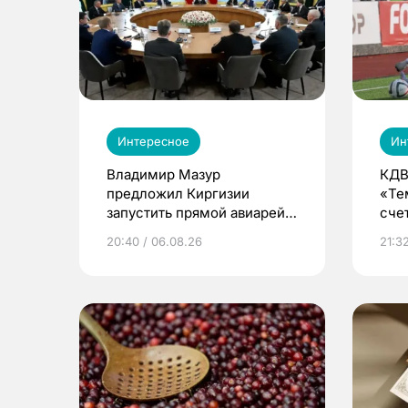
Интересное
Ин
Владимир Мазур
КДВ
предложил Киргизии
«Те
запустить прямой авиарейс
сче
из Томска
20:40 / 06.08.26
21:32