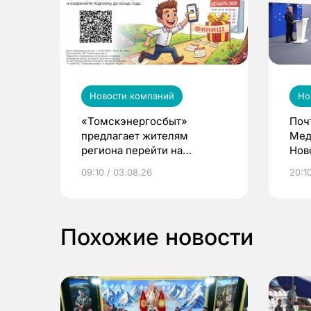
Новости компаний
Но
«Томскэнергосбыт»
Поч
предлагает жителям
Мед
региона перейти на
Нов
электронные квитанции и
про
09:10 / 03.08.26
20:10
выиграть призы
Похожие новости