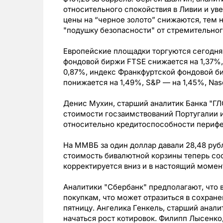
относительного спокойствия в Ливии и ув
цены на “черное золото” снижаются, тем н
"подушку безопасности" от стремительног
Европейские площадки торгуются сегодня
фондовой биржи FTSE снижается на 1,37%
0,87%, индекс Франкфуртской фондовой б
понижается на 1,49%, S&P — на 1,45%, Nasd
Денис Мухин, старший аналитик Банка "ГЛО
стоимости госзаимствований Португалии и
относительно кредитоспособности перифе
На ММВБ за один доллар давали 28,48 рубл
стоимость бивалютной корзины теперь сос
корректируется вниз и в настоящий момент
Аналитики "Сбербанк" предполагают, что 
покупкам, что может отразиться в сохран
пятницу. Ангелика Генкель, старший анали
начаться рост котировок. Филипп Лысенко