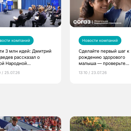
вости компаний
Новости компаний
ти 3 млн идей: Дмитрий
Сделайте первый шаг к
ведев рассказал о
рождению здорового
ой Народной
малыша — проверьте
грамме ЕР
репродуктивное здоров
 / 25.07.26
13:10 / 23.07.26
по ОМС!