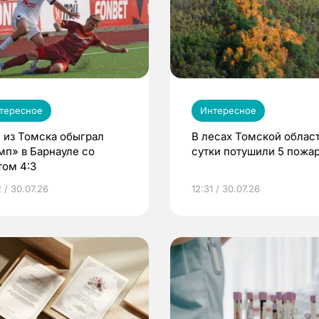
тересное
Интересное
 из Томска обыграл
В лесах Томской област
мп» в Барнауле со
сутки потушили 5 пожа
том 4:3
 / 30.07.26
12:31 / 30.07.26