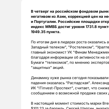
В четверг на российском фондовом рынк
негативом из Азии, коррекцией цен на н
и Португалии. Российские площадки откр
индекс ММВБ достиг уровня 1731.8 пункт
1949.35 пункта.
По итогам дня в лидерах роста оказались 
Западный телеком", "Ростелеком", “Уралт
главный экономист УК "Финам Менеджмент
благодаря информации об активности на о
Бумаги “телекомов”, по мнению экспертов
"защитных" акций.
Динамику хуже рынка сегодня показывали 
падения оказалась “Распадская”. Алексан
ИК "ITinvest-Проспект", считает, что сни
сообщением о возможной продаже своих 
В настоящий момент стоимость марки Brent
$101,23 за баррель. Сергей Шалгин, анали