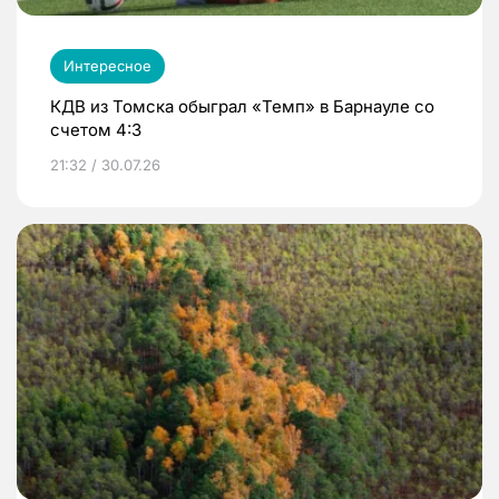
Интересное
КДВ из Томска обыграл «Темп» в Барнауле со
счетом 4:3
21:32 / 30.07.26