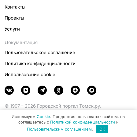
Контакты
Проекты
Услуги
Документация
Пользовательское соглашение
Политика конфиденциальности
Использование cookie
© 1997 – 2026 Городской портал Томск.ру.
Функционирует при финансовой поддержке
Используем
Cookie
. Продолжая пользоваться сайтом, вы
Министерства цифрового развития, связи и массовых
соглашаетесь с
Политикой конфиденциальности
и
коммуникаций Российской Федерации.
Пользовательским соглашением
.
OK