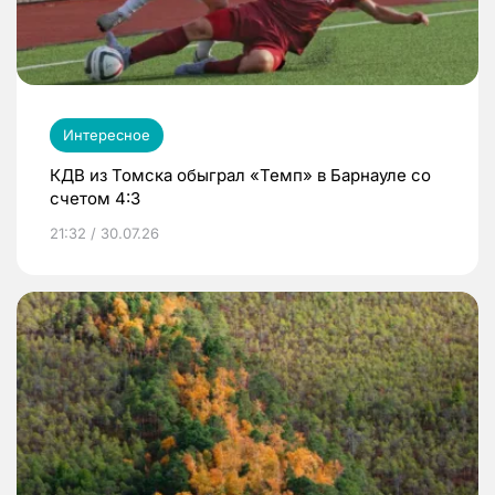
Интересное
КДВ из Томска обыграл «Темп» в Барнауле со
счетом 4:3
21:32 / 30.07.26