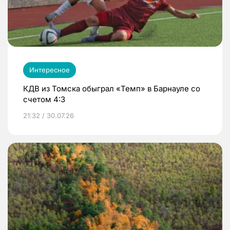
Интересное
КДВ из Томска обыграл «Темп» в Барнауле со
счетом 4:3
21:32 / 30.07.26