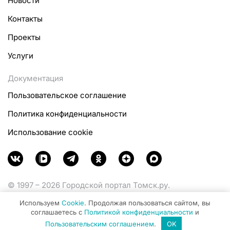
Новости
Контакты
Проекты
Услуги
Документация
Пользовательское соглашение
Политика конфиденциальности
Использование cookie
© 1997 – 2026 Городской портал Томск.ру.
Функционирует при финансовой поддержке
Используем
Cookie
. Продолжая пользоваться сайтом, вы
Министерства цифрового развития, связи и массовых
соглашаетесь с
Политикой конфиденциальности
и
коммуникаций Российской Федерации.
Пользовательским соглашением
.
OK