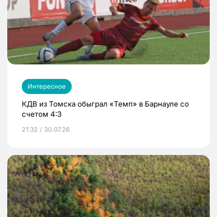
Интересное
КДВ из Томска обыграл «Темп» в Барнауле со
счетом 4:3
21:32 / 30.07.26