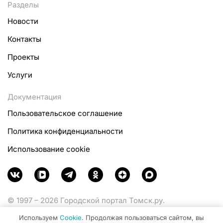
Разделы
Новости
Контакты
Проекты
Услуги
Документация
Пользовательское соглашение
Политика конфиденциальности
Использование cookie
© 1997 – 2026 Городской портал Томск.ру.
Функционирует при финансовой поддержке
Используем
Cookie
. Продолжая пользоваться сайтом, вы
Министерства цифрового развития, связи и массовых