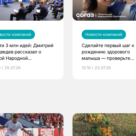
вости компаний
Новости компаний
ти 3 млн идей: Дмитрий
Сделайте первый шаг к
ведев рассказал о
рождению здорового
ой Народной
малыша — проверьте
грамме ЕР
репродуктивное здоров
 / 25.07.26
13:10 / 23.07.26
по ОМС!