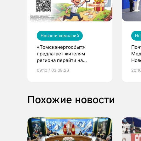
Новости компаний
Но
«Томскэнергосбыт»
Поч
предлагает жителям
Мед
региона перейти на
Нов
электронные квитанции и
про
09:10 / 03.08.26
20:10
выиграть призы
Похожие новости