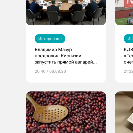
Интересное
Ин
Владимир Мазур
КДВ
предложил Киргизии
«Те
запустить прямой авиарейс
сче
из Томска
20:40 / 06.08.26
21:32