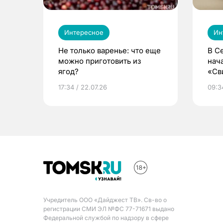
Интересное
Ин
Не только варенье: что еще
В С
можно приготовить из
нач
ягод?
«Св
жиз
17:34 / 22.07.26
09:34
Учредитель ООО «Дайджест ТВ». Св-во о
регистрации СМИ ЭЛ №ФС 77-71671 выдано
Федеральной службой по надзору в сфере