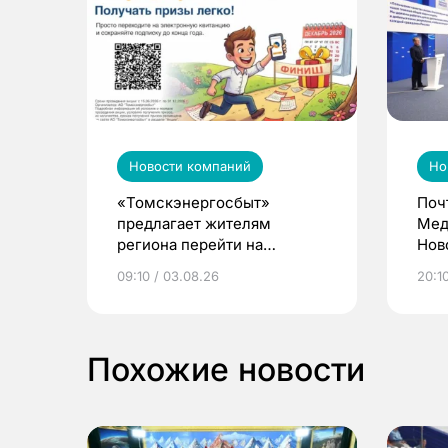
Новости компаний
Но
«Томскэнергосбыт»
Поч
предлагает жителям
Мед
региона перейти на
Нов
электронные квитанции и
про
09:10 / 03.08.26
20:10
выиграть призы
Похожие новости