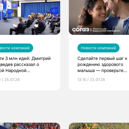
вости компаний
Новости компаний
ти 3 млн идей: Дмитрий
Сделайте первый шаг к
ведев рассказал о
рождению здорового
ой Народной
малыша — проверьте
грамме ЕР
репродуктивное здоров
 / 25.07.26
13:10 / 23.07.26
по ОМС!