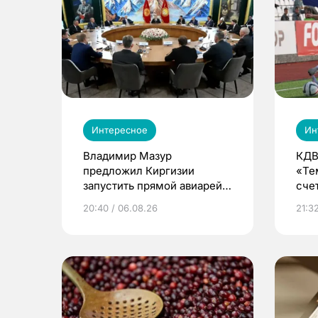
Интересное
Ин
Владимир Мазур
КДВ
предложил Киргизии
«Те
запустить прямой авиарейс
сче
из Томска
20:40 / 06.08.26
21:32