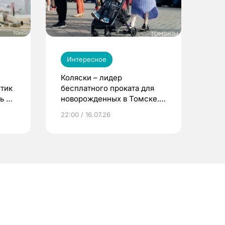
Интересное
Коляски – лидер
етик
бесплатного проката для
ь до
новорожденных в Томске.
Что еще берут родители?
22:00 / 16.07.26