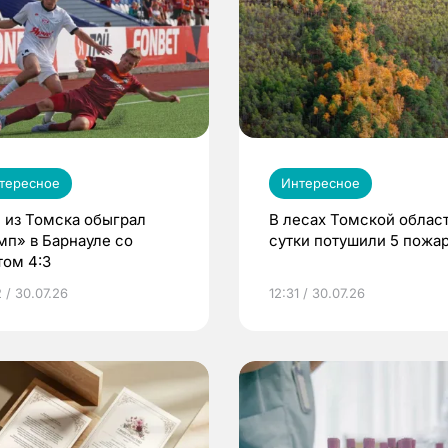
тересное
Интересное
 из Томска обыграл
В лесах Томской област
мп» в Барнауле со
сутки потушили 5 пожа
том 4:3
 / 30.07.26
12:31 / 30.07.26