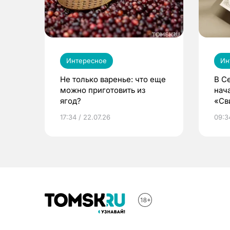
Интересное
Ин
Не только варенье: что еще
В С
можно приготовить из
нач
ягод?
«Св
жиз
17:34 / 22.07.26
09:34