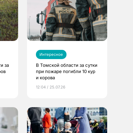
Интересное
и за
В Томской области за сутки
ров
при пожаре погибли 10 кур
и корова
12:04 / 25.07.26