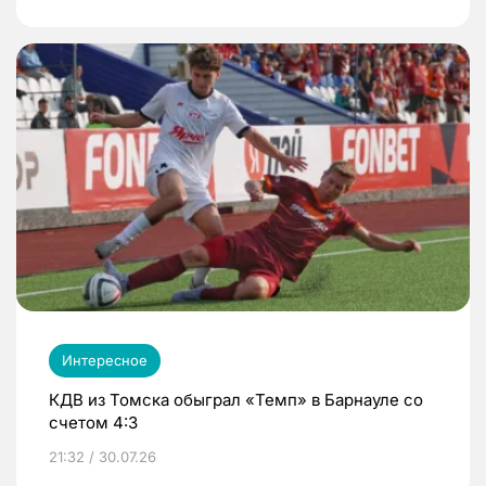
Интересное
КДВ из Томска обыграл «Темп» в Барнауле со
счетом 4:3
21:32 / 30.07.26