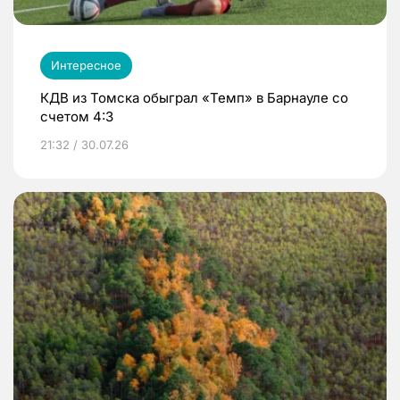
Интересное
КДВ из Томска обыграл «Темп» в Барнауле со
счетом 4:3
21:32 / 30.07.26