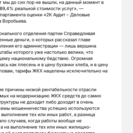
г мы до сих пор не вышли, на данный момент в
 89,4% реальной стоимости услуг», —
партамента оценки «2К Аудит – Деловые
а Воробьева.
онального отделения партии Справедливая
енные деньги, о которых рассказал главе
авления его администрации — лишь вершина
табы которого уже настолько велики, что
щему национальному бедствию. Огромная
ь как плесень и в цену буханки хлеба, и в цену
словам, тарифы ЖКХ нацелены исключительно на
ие причины низкой рентабельности отрасли
емых на модернизацию ЖКХ средств до самих
уктуры не доходит либо доходит в очень
схемы мошенничества успешно используются
выполнение тех или иных работ, а разница
ало случаев, когда работы вообще не
са на выполнение тех или иных жилищно-