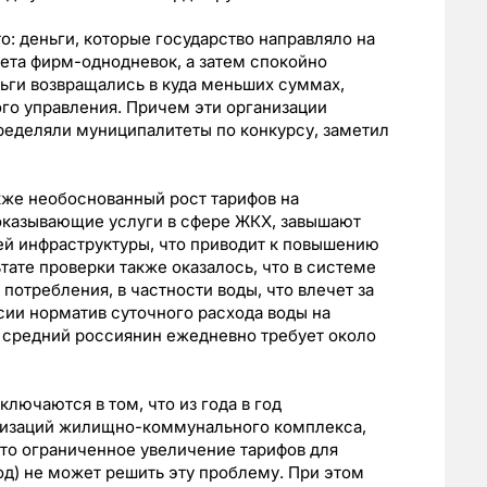
: деньги, которые государство направляло на
ета фирм-однодневок, а затем спокойно
ньги возвращались в куда меньших суммах,
ого управления. Причем эти организации
ределяли муниципалитеты по конкурсу, заметил
кже необоснованный рост тарифов на
 оказывающие услуги в сфере ЖКХ, завышают
й инфраструктуры, что приводит к повышению
тате проверки также оказалось, что в системе
отребления, в частности воды, что влечет за
ссии норматив суточного расхода воды на
ак средний россиянин ежедневно требует около
лючаются в том, что из года в год
низаций жилищно-коммунального комплекса,
что ограниченное увеличение тарифов для
од) не может решить эту проблему. При этом