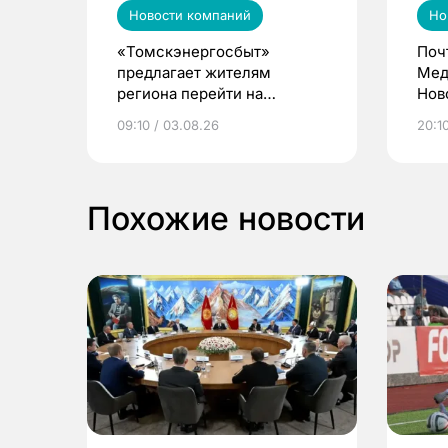
Новости компаний
Но
«Томскэнергосбыт»
Поч
предлагает жителям
Мед
региона перейти на
Нов
электронные квитанции и
про
09:10 / 03.08.26
20:10
выиграть призы
Похожие новости