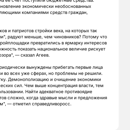
 на её счет поступили бюджетные средства.
ановление экономически необоснованных
вляющими компаниями средств граждан,
в и патриотов стройки века, на которых так
и", радуют меньше, чем чиновников? Потому что
тройплощадки превратились в ярмарку интересов
можность показать национальное величие рискует
зора", — сказал Агеев.
периодически вынуждены прибегать первые лица
и во всех уже сферах, но проблемы не решили.
отку. Демонополизацию и очищение экономики
еских сил. Чем выше концентрация власти, тем
ользовании. Найти адекватное противоядие
тов сложно, когда здравые мысли и предложения
м", — отметил справедливоросс.