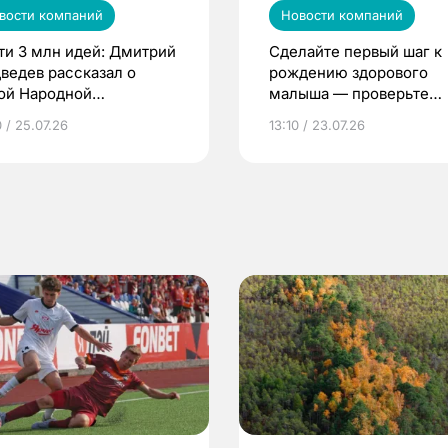
вости компаний
Новости компаний
ти 3 млн идей: Дмитрий
Сделайте первый шаг к
ведев рассказал о
рождению здорового
ой Народной
малыша — проверьте
грамме ЕР
репродуктивное здоров
 / 25.07.26
13:10 / 23.07.26
по ОМС!