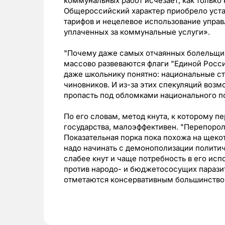
коммунальных работ исчезает, как только
Общероссийский характер приобрело уст
тарифов и нецелевое использование упра
уплаченных за коммунальные услуги».
"Почему даже самых отчаянных болельщико
массово развеваются флаги "Единой Росси
даже школьнику понятно: национальные с
чиновников. И из-за этих спекуляций воз
пропасть под обломками национального по
По его словам, метод кнута, к которому 
государства, малоэффективен. "Перепорол
Показательная порка пока похожа на щек
надо начинать с демонополизации политич
слабее кнут и чаще потребность в его исп
против народо- и бюджетососущих парази
отметаются консервативным большинство