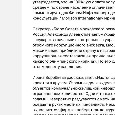
утверждается, что на 100%-ую оплату услу
среднем по стране население оплачивает
комментирует для Финам.Инфо эксперт де
консультации / Morison International» Ирин
Секретарь Бюро Совета московского реги
Россия Александр Агеев отмечает: «Украд
государства начальник контрольного упр
огромного коррупционного айсберга, масш
максимально приблизили страну к настоя
коррупционная составляющая прочно въелас
каждого олимпийского кирпича». По его 
отъем денег у населения.
Ирина Воробьева рассказывает: «Настоящ
кроются в другом. Огромная доля выделя
объектов коммунально-жилищной инфрастр
ограниченном количестве. Одни и те же 
годами. Невероятно раздуваются сметы на 
оседает в руках местных чиновников. Нем
выполняются: фирма – победитель конкур