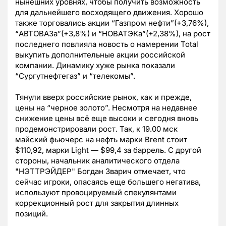
нынешних уровнях, чтобы получить возможность
для дальнейшего восходящего движения. Хорошо
также торговались акции “Газпром нефти”(+3,76%),
“АВТОВАЗа”(+3,8%) и “НОВАТЭКа”(+2,38%), на рост
последнего повлияла новость о намерении Total
выкупить дополнительные акции российской
компании. Динамику хуже рынка показали
“Сургутнефтегаз” и “телекомы”.
Тянули вверх российские рынок, как и прежде,
цены на “черное золото”. Несмотря на недавнее
снижение цены всё еще высоки и сегодня вновь
продемонстрировали рост. Так, к 19.00 мск
майский фьючерс на нефть марки Brent стоит
$110,92, марки Light — $99,4 за баррель. С другой
стороны, начальник аналитического отдела
"НЭТТРЭЙДЕР" Богдан Зварич отмечает, что
сейчас игроки, опасаясь еще большего негатива,
используют провоцируемый спекулянтами
коррекционный рост для закрытия длинных
позиций.