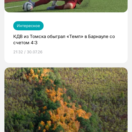
Интересное
КДВ из Томска обыграл «Темп» в Барнауле со
счетом 4:3
21:32 / 30.07.26