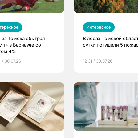
тересное
Интересное
 из Томска обыграл
В лесах Томской област
мп» в Барнауле со
сутки потушили 5 пожа
том 4:3
 / 30.07.26
12:31 / 30.07.26