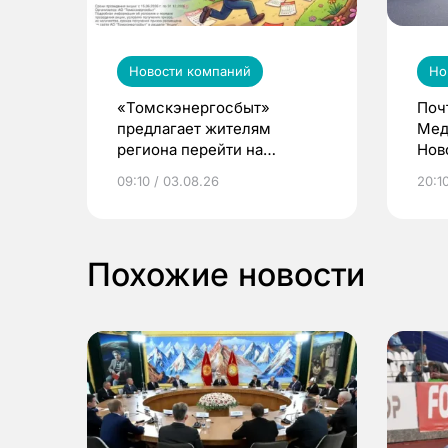
Новости компаний
Но
«Томскэнергосбыт»
Поч
предлагает жителям
Мед
региона перейти на
Нов
электронные квитанции и
про
09:10 / 03.08.26
20:10
выиграть призы
Похожие новости