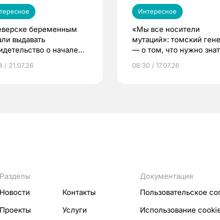
тересное
Интересное
еверске беременным
«Мы все носители
али выдавать
мутаций»: томский ген
идетельство о начале
— о том, что нужно знат
ни»
беременности
 / 21.07.26
08:30 / 17.07.26
Разделы
Документация
Новости
Контакты
Пользовательское со
Проекты
Услуги
Использование cooki