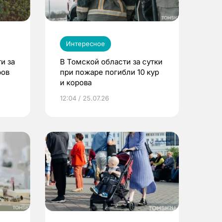
Интересное
и за
В Томской области за сутки
ров
при пожаре погибли 10 кур
и корова
12:04 / 25.07.26