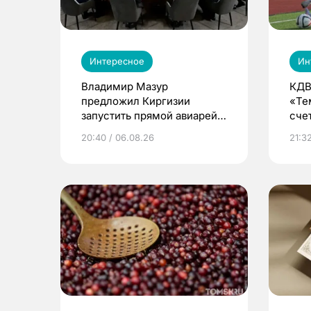
Интересное
Ин
Владимир Мазур
КДВ
предложил Киргизии
«Те
запустить прямой авиарейс
сче
из Томска
20:40 / 06.08.26
21:32