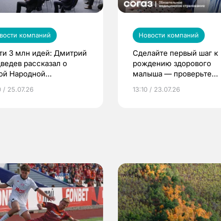
вости компаний
Новости компаний
ти 3 млн идей: Дмитрий
Сделайте первый шаг к
ведев рассказал о
рождению здорового
ой Народной
малыша — проверьте
грамме ЕР
репродуктивное здоров
 / 25.07.26
13:10 / 23.07.26
по ОМС!