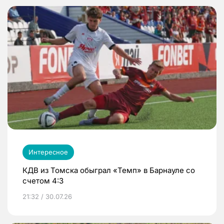
Интересное
КДВ из Томска обыграл «Темп» в Барнауле со
счетом 4:3
21:32 / 30.07.26