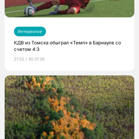
Интересное
КДВ из Томска обыграл «Темп» в Барнауле со
счетом 4:3
21:32 / 30.07.26