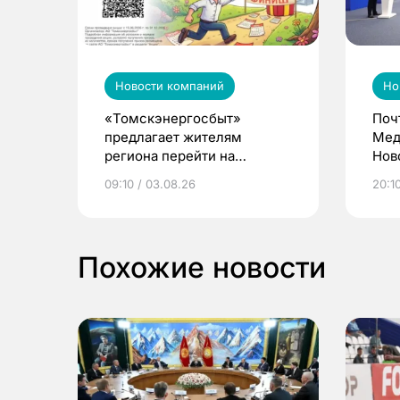
Новости компаний
Но
«Томскэнергосбыт»
Поч
предлагает жителям
Мед
региона перейти на
Нов
электронные квитанции и
про
09:10 / 03.08.26
20:10
выиграть призы
Похожие новости