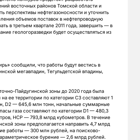
ний восточных районов Томской области и
ить перспективы нефтегазоносности и уточнить
еления объемов поставок в нефтепроводную
ть в третьем квартале 2011 года, завершить — в
вание геологоразведки будет осуществляться из
рь» сообщили, что работы будут вестись в
инской мегавпадин, Тегульдетской впадины,
точно-Пайдугинской зоны до 2020 года была
 на ее территории по категории C3 составляют 1
нн, D2 — 645,6 млн тонн, начальные суммарные
апасы газа составляют по категории D1 — 480,3
тров, НСР — 793,8 млрд кубометров. В течение
нской зоны предполагается направить 4,7 млрд
ие работы — 300 млн рублей, на поисково-
параметрическое бурение — 2,6 млрд рублей.