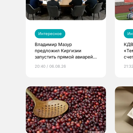
Интересное
Ин
Владимир Мазур
КДВ
предложил Киргизии
«Те
запустить прямой авиарейс
сче
из Томска
20:40 / 06.08.26
21:32