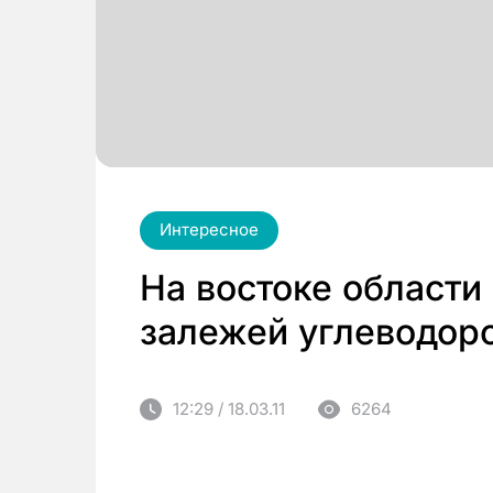
Интересное
На востоке области
залежей углеводор
12:29 / 18.03.11
6264