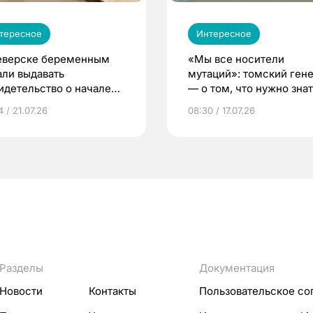
тересное
Интересное
еверске беременным
«Мы все носители
али выдавать
мутаций»: томский ген
идетельство о начале
— о том, что нужно знат
ни»
беременности
 / 21.07.26
08:30 / 17.07.26
Разделы
Документация
Новости
Контакты
Пользовательское со