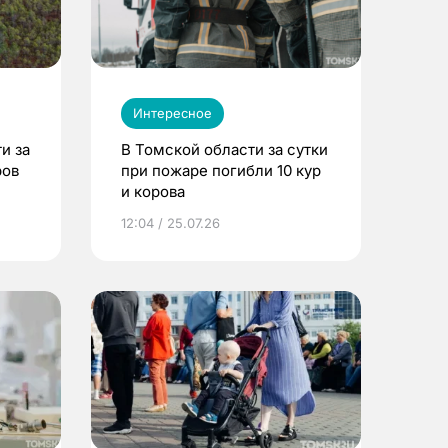
Интересное
и за
В Томской области за сутки
ров
при пожаре погибли 10 кур
и корова
12:04 / 25.07.26