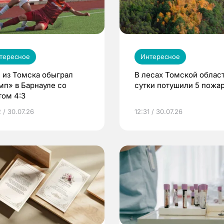
тересное
Интересное
 из Томска обыграл
В лесах Томской област
мп» в Барнауле со
сутки потушили 5 пожа
том 4:3
 / 30.07.26
12:31 / 30.07.26