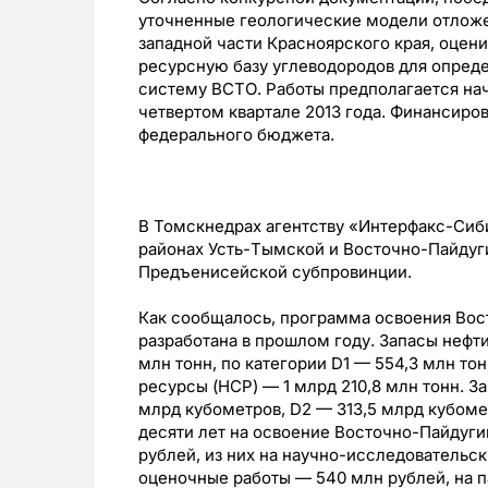
уточненные геологические модели отложе
западной части Красноярского края, оцен
ресурсную базу углеводородов для опред
систему ВСТО. Работы предполагается нача
четвертом квартале 2013 года. Финансиро
федерального бюджета.
В Томскнедрах агентству «Интерфакс-Сиби
районах Усть-Тымской и Восточно-Пайдуг
Предъенисейской субпровинции.
Как сообщалось, программа освоения Вос
разработана в прошлом году. Запасы нефти
млн тонн, по категории D1 — 554,3 млн то
ресурсы (НСР) — 1 млрд 210,8 млн тонн. З
млрд кубометров, D2 — 313,5 млрд кубоме
десяти лет на освоение Восточно-Пайдуги
рублей, из них на научно-исследовательск
оценочные работы — 540 млн рублей, на 