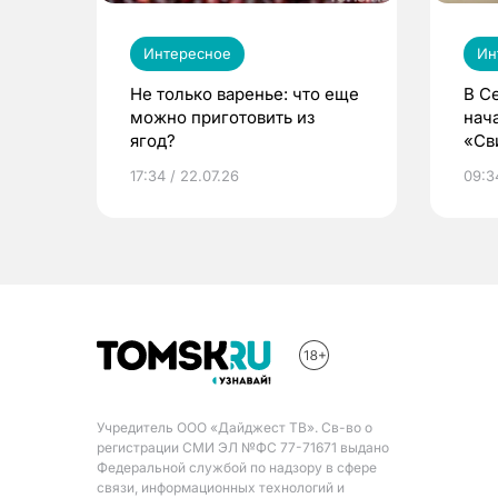
Интересное
Ин
Не только варенье: что еще
В С
можно приготовить из
нач
ягод?
«Св
жиз
17:34 / 22.07.26
09:34
Учредитель ООО «Дайджест ТВ». Св-во о
регистрации СМИ ЭЛ №ФС 77-71671 выдано
Федеральной службой по надзору в сфере
связи, информационных технологий и