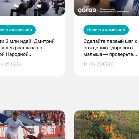
вости компаний
Новости компаний
ти 3 млн идей: Дмитрий
Сделайте первый шаг к
ведев рассказал о
рождению здорового
ой Народной
малыша — проверьте
грамме ЕР
репродуктивное здоров
 / 25.07.26
13:10 / 23.07.26
по ОМС!